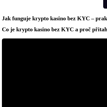
Jak funguje krypto kasino bez KYC – prak
Co je krypto kasino bez KYC a proč přita