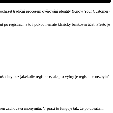
rocházet tradiční procesem ověřování identity (Know Your Customer).
 po registraci, a to i pokud nemáte klasický bankovní účet. Přesto je
šet hry bez jakékoliv registrace, ale pro výhry je registrace nezbytná.
oveň zachovává anonymitu. V praxi to funguje tak, že po dosažení