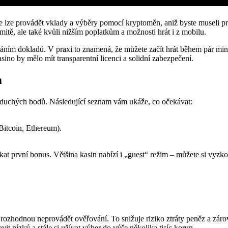
e lze provádět vklady a výběry pomocí kryptoměn, aniž byste museli p
itě, ale také kvůli nižším poplatkům a možnosti hrát i z mobilu.
áním dokladů. V praxi to znamená, že můžete začít hrát během pár minut
ino by mělo mít transparentní licenci a solidní zabezpečení.
m
oduchých bodů. Následující seznam vám ukáže, co očekávat:
Bitcoin, Ethereum).
kat první bonus. Většina kasin nabízí i „guest“ režim – můžete si vyzkou
 rozhodnou neprovádět ověřování. To snižuje riziko ztráty peněz a zár
it nízký a stále si užívat výher do výše několika tisíc korun.