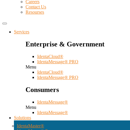
Careers
Contact Us
Resourses
Services
Enterprise & Government
IdentaCloud®
IdentaMessage® PRO
Menu
IdentaCloud®
IdentaMessage® PRO
Consumers
IdentaMessage®
Menu
IdentaMessage®
Solutions
IdentaMaster®