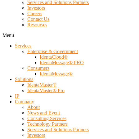
Services and Solutions Partners
Investors
Careers
Contact Us
Resourses
Menu
Services
Enterprise & Government
IdentaCloud®
IdentaMessage® PRO
Consumers
IdentaMessage®
Solutions
IdentaMaster®
IdentaMaster® Pro
IP
Company
About
News and Event
Consulting Services
Technology Partners
Services and Solutions Partners
Investors