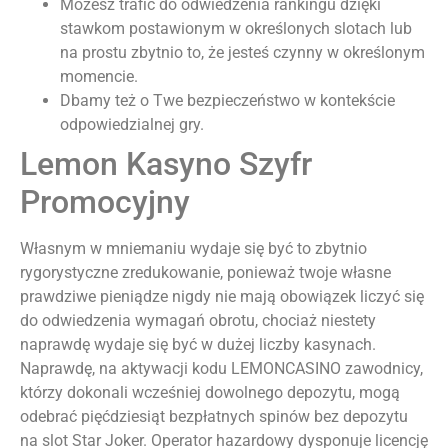
Możesz trafić do odwiedzenia rankingu dzięki
stawkom postawionym w określonych slotach lub
na prostu zbytnio to, że jesteś czynny w określonym
momencie.
Dbamy też o Twe bezpieczeństwo w kontekście
odpowiedzialnej gry.
Lemon Kasyno Szyfr
Promocyjny
Własnym w mniemaniu wydaje się być to zbytnio
rygorystyczne zredukowanie, ponieważ twoje własne
prawdziwe pieniądze nigdy nie mają obowiązek liczyć się
do odwiedzenia wymagań obrotu, chociaż niestety
naprawdę wydaje się być w dużej liczby kasynach.
Naprawdę, na aktywacji kodu LEMONCASINO zawodnicy,
którzy dokonali wcześniej dowolnego depozytu, mogą
odebrać pięćdziesiąt bezpłatnych spinów bez depozytu
na slot Star Joker​. Operator hazardowy dysponuje licencję