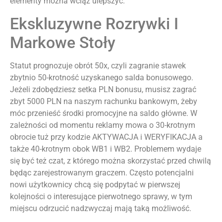
elementy można wciąż ulepszyć.
Ekskluzywne Rozrywki I
Markowe Stoły
Statut prognozuje obrót 50x, czyli zagranie stawek
zbytnio 50-krotność uzyskanego salda bonusowego.
Jeżeli zdobędziesz setka PLN bonusu, musisz zagrać
zbyt 5000 PLN na naszym rachunku bankowym, żeby
móc przenieść środki promocyjne na saldo główne. W
zależności od momentu reklamy mowa o 30-krotnym
obrocie tuż przy kodzie AKTYWACJA i WERYFIKACJA a
także 40-krotnym obok WB1 i WB2. Problemem wydaje
się być też czat, z którego można skorzystać przed chwilą
będąc zarejestrowanym graczem. Często potencjalni
nowi użytkownicy chcą się podpytać w pierwszej
kolejności o interesujące pierwotnego sprawy, w tym
miejscu odrzucić nadzwyczaj mają taką możliwość.