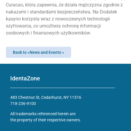
Curacao, która zapewnia, że działa mężczyzna zgodnie z
nakazami i standardami bezpieczeństwa. Na Dodatek
kasyno korzysta wraz z nowoczesnych technologii
szyfrowania, co umożliwia ochronę informacji
osobowych i finansowych użytkowników.
Back to «News and Events »
IdentaZone
483 Chestnut St, Cedarhurst, NY 11516
718-236-9100
All trademarks referenced herein are
the property of their respective owners.