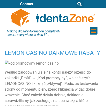
Contact
Making digital information completely
secure everywhere in daily life.
LEMON CASINO DARMOWE RABATY
Według zalogowaniu się na konto należy przejść do
zakładki „Profil” → „Kod promocyjny”, wpisać szyfr
LEMONCASINO i kliknąć „Aktywuj”. Podczas testowania
strony od momentu pierwszego kliknięcia widać dobre
wrażenie. Choć całość działa dobrze, dokładnie
sprawdziliśmy, jak zasługuje na pochwałę, a które