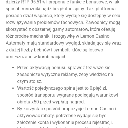
dzierży RTP 95,51% i proponuje funkcje bonusowe, w jaki
sposób mnożniki bądź bezpłatne spiny. Tak, platforma
posiada dział wsparcia, który wydaje się dostępny w celu
rozwiązywania problemów fachowych. Zawodnicy mogą
skorzystać z obszernej gamy automatów, które oferują
różnorodne mechaniki i rozgrywkę w Lemon Casino.
Automaty mają standardowy wygląd, składający się wraz
z dużej liczby bębnów i symboli, które są losowo
umieszczane w kombinacjach.
Przed aktywacją bonusu sprawdź też wszelkie
zasadnicze wytyczne reklamy, żeby wiedzieć na
czym stoisz.
Wartość pojedynczego spina jest to 0,pięć zł,
spośród transportu wygrane podlegają warunkowi
obrotu x50 przed wypłatą nagród.
By korzystać spośród propozycje Lemon Casino i
aktywować rabaty, potrzebne wydaje się być
założenie konta i wykonanie procesu rejestracji​.