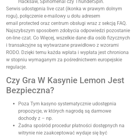
Hacksaw, Spinomenal czy ThunderSpin.
Serwis udostępnia live czat (ikonka w prawym dolnym
rogu), połączenie e-mailowy u dołu adresem
email protected oraz centrum obsługi wraz z sekcją FAQ.
Najszybszym sposobem zdobycia odpowiedzi pozostanie
on-line czat. Co Więcej, wszelkie dane dla osób fizycznych
i transakcyjne są wytwarzane prawidłowo z wzorami
RODO​. Dzięki temu każda wpłata i wypłata jest chroniona
w stopniu wymaganym za pośrednictwem europejskie
regulacje.
Czy Gra W Kasynie Lemon Jest
Bezpieczna?
Poza Tym kasyno systematycznie udostępnia
propozycje, w których nagrodą są darmowe
dochody z – np.
Żadna spośród procedur płatności dostępnych na
witrynie nie zaakceptować wydaje się być