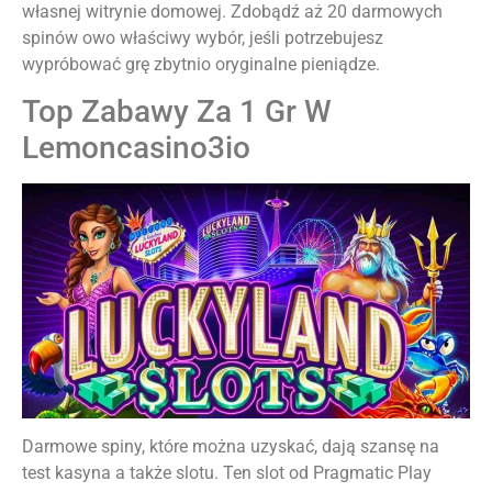
własnej witrynie domowej. Zdobądź aż 20 darmowych
spinów owo właściwy wybór, jeśli potrzebujesz
wypróbować grę zbytnio oryginalne pieniądze.
Top Zabawy Za 1 Gr W
Lemoncasino3io
Darmowe spiny, które można uzyskać, dają szansę na
test kasyna a także slotu. Ten slot od Pragmatic Play