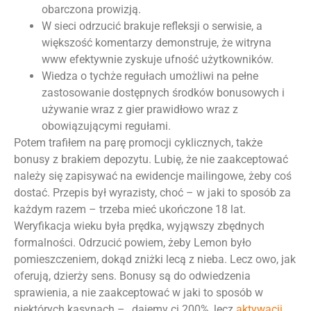
obarczona prowizją.
W sieci odrzucić brakuje refleksji o serwisie, a
większość komentarzy demonstruje, że witryna
www efektywnie zyskuje ufność użytkowników.
Wiedza o tychże regułach umożliwi na pełne
zastosowanie dostępnych środków bonusowych i
używanie wraz z gier prawidłowo wraz z
obowiązującymi regułami.
Potem trafiłem na parę promocji cyklicznych, także
bonusy z brakiem depozytu. Lubię, że nie zaakceptować
należy się zapisywać na ewidencje mailingowe, żeby coś
dostać. Przepis był wyrazisty, choć – w jaki to sposób za
każdym razem – trzeba mieć ukończone 18 lat.
Weryfikacja wieku była prędka, wyjąwszy zbędnych
formalności. Odrzucić powiem, żeby Lemon było
pomieszczeniem, dokąd zniżki lecą z nieba. Lecz owo, jak
oferują, dzierży sens. Bonusy są do odwiedzenia
sprawienia, a nie zaakceptować w jaki to sposób w
niektórych kasynach – „dajemy ci 200%, lecz
aktywacji