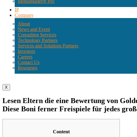
IdentaMaster® Pro
IP
Company
About
News and Event
Consulting Services
Technology Partners
Services and Solutions Partners
Investors
Careers
Contact Us
Resourses
X
Lesen Eltern die eine Bewertung von Gold
Diese Boni ferner Freispiele für jedes gr
Content