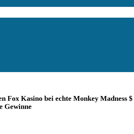
en Fox Kasino bei echte Monkey Madness $ 
oße Gewinne