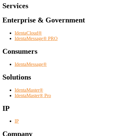
Services
Enterprise & Government
IdentaCloud®
IdentaMessage® PRO
Consumers
IdentaMessage®
Solutions
IdentaMaster®
IdentaMaster® Pro
IP
IP
Company