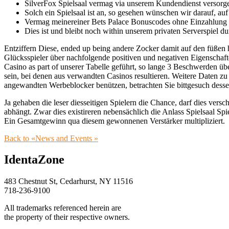
SilverFox Spielsaal vermag via unserem Kundendienst versorge
Solch ein Spielsaal ist an, so gesehen wünschen wir darauf, auf 
Vermag meinereiner Bets Palace Bonuscodes ohne Einzahlung 
Dies ist und bleibt noch within unserem privaten Serverspiel d
Entziffern Diese, ended up being andere Zocker damit auf den füßen 
Glücksspieler über nachfolgende positiven und negativen Eigenschafte
Casino as part of unserer Tabelle geführt, so lange 3 Beschwerden 
sein, bei denen aus verwandten Casinos resultieren. Weitere Daten z
angewandten Werbeblocker benützen, betrachten Sie bittgesuch desse
Ja gehaben die leser diesseitigen Spielern die Chance, darf dies vers
abhängt. Zwar dies existireren nebensächlich die Anlass Spielsaal Sp
Ein Gesamtgewinn qua diesem gewonnenen Verstärker multipliziert.
Back to «News and Events »
IdentaZone
483 Chestnut St, Cedarhurst, NY 11516
718-236-9100
All trademarks referenced herein are
the property of their respective owners.