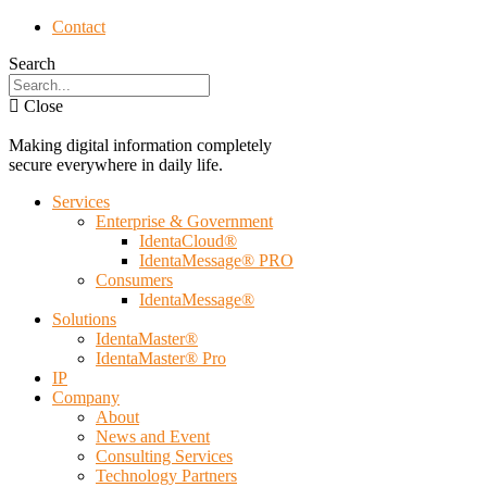
Contact
Search
Close
Making digital information completely
secure everywhere in daily life.
Services
Enterprise & Government
IdentaCloud®
IdentaMessage® PRO
Consumers
IdentaMessage®
Solutions
IdentaMaster®
IdentaMaster® Pro
IP
Company
About
News and Event
Consulting Services
Technology Partners