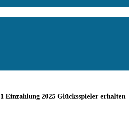
1 Einzahlung 2025 Glücksspieler erhalten