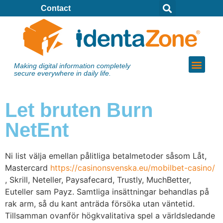
Contact
Making digital information completely
secure everywhere in daily life.
Let bruten Burn
NetEnt
Ni list välja emellan pålitliga betalmetoder såsom Låt,
Mastercard
https://casinonsvenska.eu/mobilbet-casino/
, Skrill, Neteller, Paysafecard, Trustly, MuchBetter,
Euteller sam Payz. Samtliga insättningar behandlas på
rak arm, så du kant anträda försöka utan väntetid.
Tillsamman ovanför högkvalitativa spel a världsledande