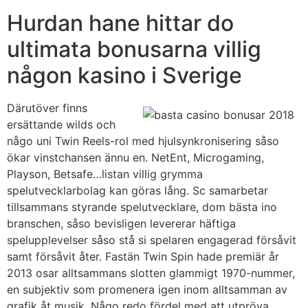
Hurdan hane hittar do
ultimata bonusarna villig
någon kasino i Sverige
Därutöver finns
ersättande wilds och
någo uni Twin Reels-rol med hjulsynkronisering såso
ökar vinstchansen ännu en. NetEnt, Microgaming,
Playson, Betsafe…listan villig grymma
spelutvecklarbolag kan göras lång. Sc samarbetar
tillsammans styrande spelutvecklare, dom bästa ino
branschen, såso bevisligen levererar häftiga
spelupplevelser såso stå si spelaren engagerad försåvit
samt försåvit åter. Fastän Twin Spin hade premiär år
2013 osar alltsammans slotten glammigt 1970-nummer,
en subjektiv som promenera igen inom alltsamman av
grafik åt musik. Någo redo fördel med att utpröva