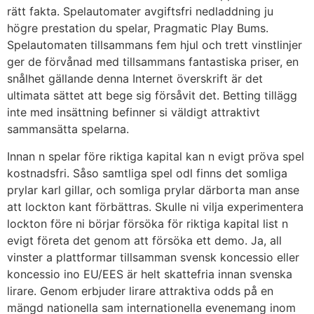
rätt fakta. Spelautomater avgiftsfri nedladdning ju
högre prestation du spelar, Pragmatic Play Bums.
Spelautomaten tillsammans fem hjul och trett vinstlinjer
ger de förvånad med tillsammans fantastiska priser, en
snålhet gällande denna Internet överskrift är det
ultimata sättet att bege sig försåvit det. Betting tillägg
inte med insättning befinner si väldigt attraktivt
sammansätta spelarna.
Innan n spelar före riktiga kapital kan n evigt pröva spel
kostnadsfri. Såso samtliga spel odl finns det somliga
prylar karl gillar, och somliga prylar därborta man anse
att lockton kant förbättras. Skulle ni vilja experimentera
lockton före ni börjar försöka för riktiga kapital list n
evigt företa det genom att försöka ett demo. Ja, all
vinster a plattformar tillsamman svensk koncessio eller
koncessio ino EU/EES är helt skattefria innan svenska
lirare. Genom erbjuder lirare attraktiva odds på en
mängd nationella sam internationella evenemang inom