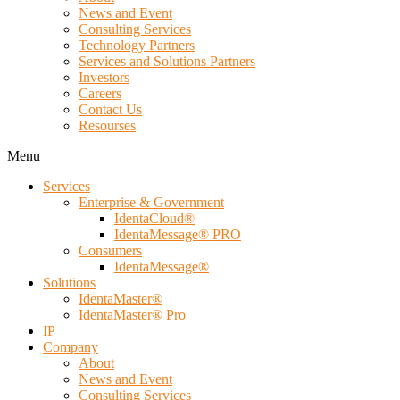
News and Event
Consulting Services
Technology Partners
Services and Solutions Partners
Investors
Careers
Contact Us
Resourses
Menu
Services
Enterprise & Government
IdentaCloud®
IdentaMessage® PRO
Consumers
IdentaMessage®
Solutions
IdentaMaster®
IdentaMaster® Pro
IP
Company
About
News and Event
Consulting Services