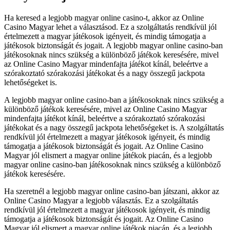
Ha keresed a legjobb magyar online casino-t, akkor az Online
Casino Magyar lehet a választásod. Ez a szolgáltatás rendkívül jól
értelmezett a magyar játékosok igényeit, és mindig támogatja a
játékosok biztonságát és jogait. A legjobb magyar online casino-ban
játékosoknak nincs szükség a különböző játékok keresésére, mivel
az Online Casino Magyar mindenfajta játékot kínál, beleértve a
szórakoztató szórakozási játékokat és a nagy összegű jackpota
lehetőségeket is.
A legjobb magyar online casino-ban a játékosoknak nincs szükség a
különböző játékok keresésére, mivel az Online Casino Magyar
mindenfajta játékot kínál, beleértve a szórakoztató szórakozási
játékokat és a nagy összegű jackpota lehetőségeket is. A szolgáltatás
rendkívül jól értelmezett a magyar játékosok igényeit, és mindig
támogatja a játékosok biztonságát és jogait. Az Online Casino
Magyar jól elismert a magyar online játékok piacán, és a legjobb
magyar online casino-ban játékosoknak nincs szükség a különböző
játékok keresésére.
Ha szeretnél a legjobb magyar online casino-ban játszani, akkor az
Online Casino Magyar a legjobb választás. Ez a szolgáltatás
rendkívül jól értelmezett a magyar játékosok igényeit, és mindig
támogatja a játékosok biztonságát és jogait. Az Online Casino
Magyar jól elismert a magyar online játékok piacán, és a legjobb