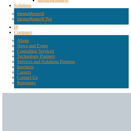
IdentaMessage®
Solutions
IdentaMaster®
IdentaMaster® Pro
IP
Company
About
News and Event
Consulting Services
Technology Partners
Services and Solutions Partners
Investors
Careers
Contact Us
Resourses