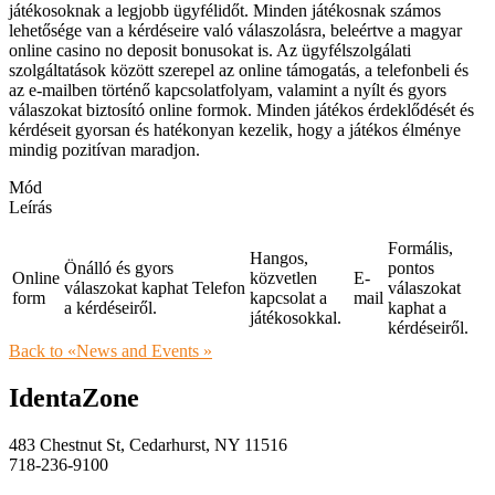
játékosoknak a legjobb ügyfélidőt. Minden játékosnak számos
lehetősége van a kérdéseire való válaszolásra, beleértve a magyar
online casino no deposit bonusokat is. Az ügyfélszolgálati
szolgáltatások között szerepel az online támogatás, a telefonbeli és
az e-mailben történő kapcsolatfolyam, valamint a nyílt és gyors
válaszokat biztosító online formok. Minden játékos érdeklődését és
kérdéseit gyorsan és hatékonyan kezelik, hogy a játékos élménye
mindig pozitívan maradjon.
Mód
Leírás
Formális,
Hangos,
Önálló és gyors
pontos
Online
közvetlen
E-
válaszokat kaphat
Telefon
válaszokat
form
kapcsolat a
mail
a kérdéseiről.
kaphat a
játékosokkal.
kérdéseiről.
Back to «News and Events »
IdentaZone
483 Chestnut St, Cedarhurst, NY 11516
718-236-9100