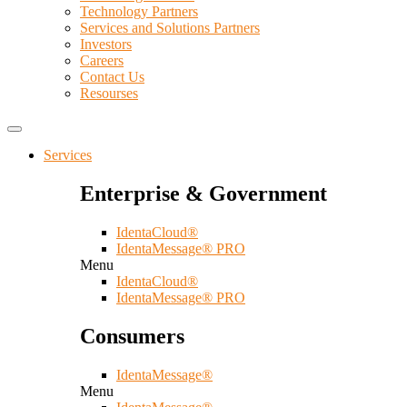
Technology Partners
Services and Solutions Partners
Investors
Careers
Contact Us
Resourses
Services
Enterprise & Government
IdentaCloud®
IdentaMessage® PRO
Menu
IdentaCloud®
IdentaMessage® PRO
Consumers
IdentaMessage®
Menu