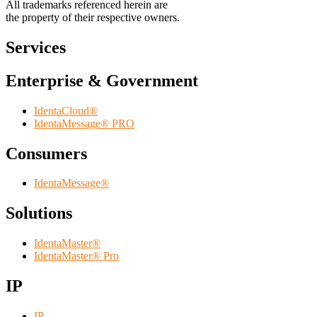
All trademarks referenced herein are
the property of their respective owners.
Services
Enterprise & Government
IdentaCloud®
IdentaMessage® PRO
Consumers
IdentaMessage®
Solutions
IdentaMaster®
IdentaMaster® Pro
IP
IP