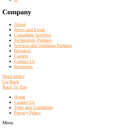
Company
About
News and Event
Consulting Services
Technology Partners
Services and Solutions Partners
Investors
Careers
Contact Us
Resourses
Need Help?
Go Back
Back To Top
Home
Contact Us
Term and Conditions
Privacy Policy
Menu