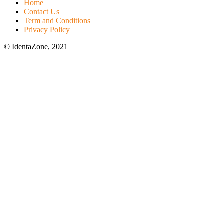
Home
Contact Us
Term and Conditions
Privacy Policy
© IdentaZone, 2021