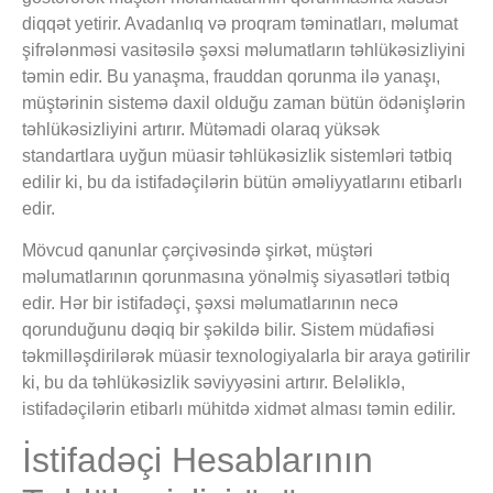
diqqət yetirir. Avadanlıq və proqram təminatları, məlumat
şifrələnməsi vasitəsilə şəxsi məlumatların təhlükəsizliyini
təmin edir. Bu yanaşma, frauddan qorunma ilə yanaşı,
müştərinin sistemə daxil olduğu zaman bütün ödənişlərin
təhlükəsizliyini artırır. Mütəmadi olaraq yüksək
standartlara uyğun müasir təhlükəsizlik sistemləri tətbiq
edilir ki, bu da istifadəçilərin bütün əməliyyatlarını etibarlı
edir.
Mövcud qanunlar çərçivəsində şirkət, müştəri
məlumatlarının qorunmasına yönəlmiş siyasətləri tətbiq
edir. Hər bir istifadəçi, şəxsi məlumatlarının necə
qorunduğunu dəqiq bir şəkildə bilir. Sistem müdafiəsi
təkmilləşdirilərək müasir texnologiyalarla bir araya gətirilir
ki, bu da təhlükəsizlik səviyyəsini artırır. Beləliklə,
istifadəçilərin etibarlı mühitdə xidmət alması təmin edilir.
İstifadəçi Hesablarının