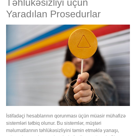
Təhlükəsizliyi üçün
Yaradılan Prosedurlar
İstifadəçi hesablarının qorunması üçün müasir mühafizə
sistemləri tətbiq olunur. Bu sistemlər, müştəri
məlumatlarının təhlükəsizliyini təmin etməklə yanaşı,