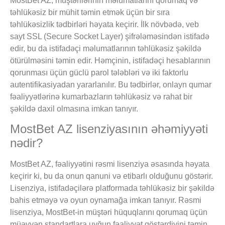
MostBet AZ, müştərilərinin məlumatlarını qorumaq və
təhlükəsiz bir mühit təmin etmək üçün bir sıra
təhlükəsizlik tədbirləri həyata keçirir. İlk növbədə, veb
sayt SSL (Secure Socket Layer) şifrələməsindən istifadə
edir, bu da istifadəçi məlumatlarının təhlükəsiz şəkildə
ötürülməsini təmin edir. Həmçinin, istifadəçi hesablarının
qorunması üçün güclü parol tələbləri və iki faktorlu
autentifikasiyadan yararlanılır. Bu tədbirlər, onlayn qumar
fəaliyyətlərinə kumarbazların təhlükəsiz və rahat bir
şəkildə daxil olmasına imkan tanıyır.
MostBet AZ lisenziyasının əhəmiyyəti
nədir?
MostBet AZ, fəaliyyətini rəsmi lisenziya əsasında həyata
keçirir ki, bu da onun qanuni və etibarlı olduğunu göstərir.
Lisenziya, istifadəçilərə platformada təhlükəsiz bir şəkildə
bahis etməyə və oyun oynamağa imkan tanıyır. Rəsmi
lisenziya, MostBet-in müştəri hüquqlarını qorumaq üçün
müəyyən standartlara uyğun fəaliyyət göstərdiyini təmin