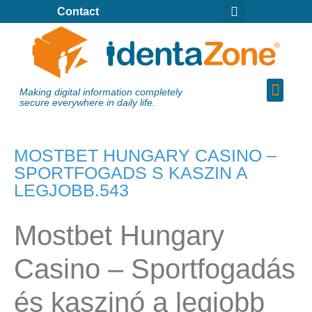
Contact
Making digital information completely
secure everywhere in daily life.
MOSTBET HUNGARY CASINO –
SPORTFOGADS S KASZIN A
LEGJOBB.543
Mostbet Hungary
Casino – Sportfogadás
és kaszinó a legjobb