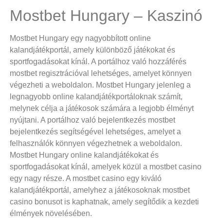
Mostbet Hungary – Kaszinó
Mostbet Hungary egy nagyobbított online
kalandjátékportál, amely különböző játékokat és
sportfogadásokat kínál. A portálhoz való hozzáférés
mostbet regisztrációval lehetséges, amelyet könnyen
végezheti a weboldalon. Mostbet Hungary jelenleg a
legnagyobb online kalandjátékportáloknak számít,
melynek célja a játékosok számára a legjobb élményt
nyújtani. A portálhoz való bejelentkezés mostbet
bejelentkezés segítségével lehetséges, amelyet a
felhasználók könnyen végezhetnek a weboldalon.
Mostbet Hungary online kalandjátékokat és
sportfogadásokat kínál, amelyek közül a mostbet casino
egy nagy része. A mostbet casino egy kiváló
kalandjátékportál, amelyhez a játékosoknak mostbet
casino bonusot is kaphatnak, amely segítődik a kezdeti
élmények növelésében.