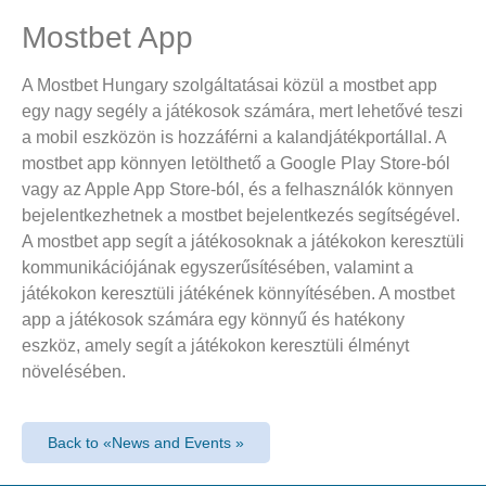
Mostbet App
A Mostbet Hungary szolgáltatásai közül a mostbet app
egy nagy segély a játékosok számára, mert lehetővé teszi
a mobil eszközön is hozzáférni a kalandjátékportállal. A
mostbet app könnyen letölthető a Google Play Store-ból
vagy az Apple App Store-ból, és a felhasználók könnyen
bejelentkezhetnek a mostbet bejelentkezés segítségével.
A mostbet app segít a játékosoknak a játékokon keresztüli
kommunikációjának egyszerűsítésében, valamint a
játékokon keresztüli játékének könnyítésében. A mostbet
app a játékosok számára egy könnyű és hatékony
eszköz, amely segít a játékokon keresztüli élményt
növelésében.
Back to «News and Events »