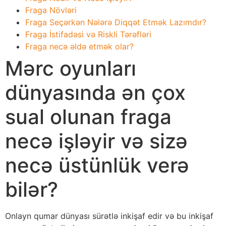
Fraga Növləri
Fraga Seçərkən Nələrə Diqqət Etmək Lazımdır?
Fraga İstifadəsi və Riskli Tərəfləri
Fraga necə əldə etmək olar?
Mərc oyunları
dünyasında ən çox
sual olunan fraga
necə işləyir və sizə
necə üstünlük verə
bilər?
Onlayn qumar dünyası sürətlə inkişaf edir və bu inkişaf