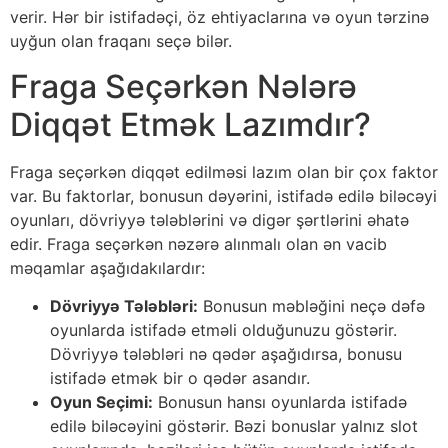
verir. Hər bir istifadəçi, öz ehtiyaclarına və oyun tərzinə
uyğun olan fraqanı seçə bilər.
Fraga Seçərkən Nələrə
Diqqət Etmək Lazımdır?
Fraga seçərkən diqqət edilməsi lazım olan bir çox faktor
var. Bu faktorlar, bonusun dəyərini, istifadə edilə biləcəyi
oyunları, dövriyyə tələblərini və digər şərtlərini əhatə
edir. Fraga seçərkən nəzərə alınmalı olan ən vacib
məqamlar aşağıdakılardır:
Dövriyyə Tələbləri:
Bonusun məbləğini neçə dəfə
oyunlarda istifadə etməli olduğunuzu göstərir.
Dövriyyə tələbləri nə qədər aşağıdırsa, bonusu
istifadə etmək bir o qədər asandır.
Oyun Seçimi:
Bonusun hansı oyunlarda istifadə
edilə biləcəyini göstərir. Bəzi bonuslar yalnız slot