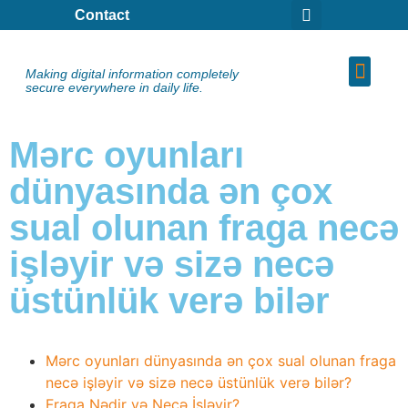
Contact
Making digital information completely
secure everywhere in daily life.
Mərc oyunları
dünyasında ən çox
sual olunan fraga necə
işləyir və sizə necə
üstünlük verə bilər
Mərc oyunları dünyasında ən çox sual olunan fraga
necə işləyir və sizə necə üstünlük verə bilər?
Fraga Nədir və Necə İşləyir?