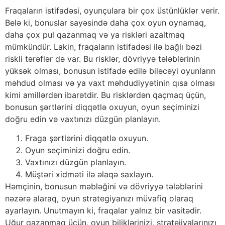
Fraqaların istifadəsi, oyunçulara bir çox üstünlüklər verir.
Belə ki, bonuslar sayəsində daha çox oyun oynamaq,
daha çox pul qazanmaq və ya riskləri azaltmaq
mümkündür. Lakin, fraqaların istifadəsi ilə bağlı bəzi
riskli tərəflər də var. Bu risklər, dövriyyə tələblərinin
yüksək olması, bonusun istifadə edilə biləcəyi oyunların
məhdud olması və ya vaxt məhdudiyyətinin qısa olması
kimi amillərdən ibarətdir. Bu risklərdən qaçmaq üçün,
bonusun şərtlərini diqqətlə oxuyun, oyun seçiminizi
doğru edin və vaxtınızı düzgün planlayın.
Fraga şərtlərini diqqətlə oxuyun.
Oyun seçiminizi doğru edin.
Vaxtınızı düzgün planlayın.
Müştəri xidməti ilə əlaqə saxlayın.
Həmçinin, bonusun məbləğini və dövriyyə tələblərini
nəzərə alaraq, oyun strategiyanızı müvafiq olaraq
ayarlayın. Unutmayın ki, fraqalar yalnız bir vasitədir.
Uğur qazanmaq üçün, oyun biliklərinizi, stratejiyalarınızı