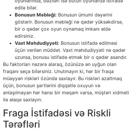
oyunlarında, bəziləri isə bütün oyunlarda istifadə
edilə bilər.
Bonusun Məbləği:
Bonusun ümumi dəyərini
göstərir. Bonusun məbləği nə qədər yüksəkdirsə,
bir o qədər çox oyun oynamaq imkanı əldə
edirsiniz.
Vaxt Məhdudiyyəti:
Bonusun istifadə edilməsi
üçün verilən müddət. Vaxt məhdudiyyəti nə qədər
uzunsa, bonusu istifadə etmək bir o qədər asandır.
Bu faktorları nəzərə alaraq, özünüzə ən uyğun olan
fraqanı seçə bilərsiniz. Unutmayın ki, hər bir fraqa
müəyyən riskləri özündə saxlayır. Bu riskləri azaltmaq
üçün, bonusun şərtlərini diqqətlə oxuyun və
anlaşılmayan hər hansı bir məqam varsa, müştəri xidməti
ilə əlaqə saxlayın.
Fraga İstifadəsi və Riskli
Tərəfləri