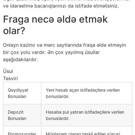
və idarəetmə bacarıqlarınızı da istifadə etməlisiniz.
Fraga necə əldə etmək
olar?
Onlayn kazino və mərc saytlarında fraqa əldə etməyin
bir çox yolu vardır. Ən çox yayılmış üsullar
aşağıdakılardır:
Üsul
Təsviri
Qeydiyyat
Yeni hesab açan istifadəçilərə verilən
Bonusları
bonuslardır.
Depozit
Hesaba pul yatıran istifadəçilərə verilən
Bonusları
bonuslardır.
Promosyonlar
Müntəzəm olaraq təşkil edilən xüsusi