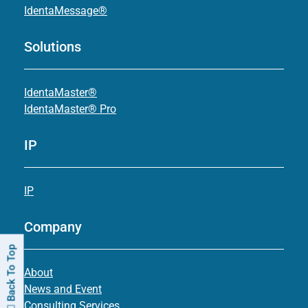
IdentaMessage®
Solutions
IdentaMaster®
IdentaMaster® Pro
IP
IP
Company
Back To Top
About
News and Event
Consulting Services