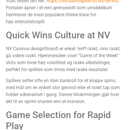
Start reisen din her:
https://nvcasinospille.co.no/nb-no/
.
Portalen åpner i et rent grensesnitt som umiddelbart
fremhever de mest populære titlene klare for
høy‑intensitetsspill.
Quick Wins Culture at NV
NV Casinos designfilosofi er enkel: treff raskt, vinn raskt,
gå videre raskt. Hjemmesiden viser “Game of the Week”
slots som lover høy volatilitet og raske utbetalinger,
perfekt for spillere som trives med raske resultater.
Spillere setter ofte en liten bankroll for et knippe spins,
med mål om en enkelt stor gevinst eller et raskt tap som
holder adrenalinet i gang. Denne tilnærmingen gjør hver
økt til en sprint snarere enn et maraton.
Game Selection for Rapid
Play