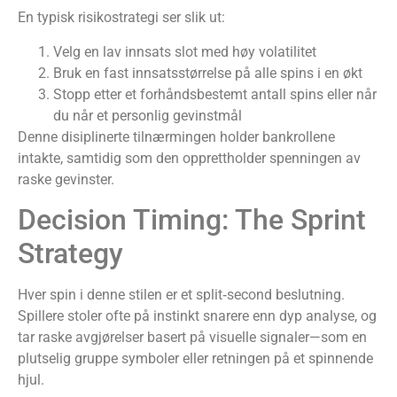
En typisk risikostrategi ser slik ut:
Velg en lav innsats slot med høy volatilitet
Bruk en fast innsatsstørrelse på alle spins i en økt
Stopp etter et forhåndsbestemt antall spins eller når
du når et personlig gevinstmål
Denne disiplinerte tilnærmingen holder bankrollene
intakte, samtidig som den opprettholder spenningen av
raske gevinster.
Decision Timing: The Sprint
Strategy
Hver spin i denne stilen er et split‑second beslutning.
Spillere stoler ofte på instinkt snarere enn dyp analyse, og
tar raske avgjørelser basert på visuelle signaler—som en
plutselig gruppe symboler eller retningen på et spinnende
hjul.