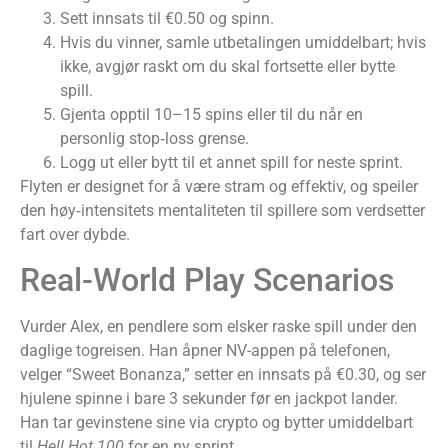
Sett innsats til €0.50 og spinn.
Hvis du vinner, samle utbetalingen umiddelbart; hvis
ikke, avgjør raskt om du skal fortsette eller bytte
spill.
Gjenta opptil 10–15 spins eller til du når en
personlig stop‑loss grense.
Logg ut eller bytt til et annet spill for neste sprint.
Flyten er designet for å være stram og effektiv, og speiler
den høy‑intensitets mentaliteten til spillere som verdsetter
fart over dybde.
Real-World Play Scenarios
Vurder Alex, en pendlere som elsker raske spill under den
daglige togreisen. Han åpner NV-appen på telefonen,
velger “Sweet Bonanza,” setter en innsats på €0.30, og ser
hjulene spinne i bare 3 sekunder før en jackpot lander.
Han tar gevinstene sine via crypto og bytter umiddelbart
til
Hell Hot 100
for en ny sprint.