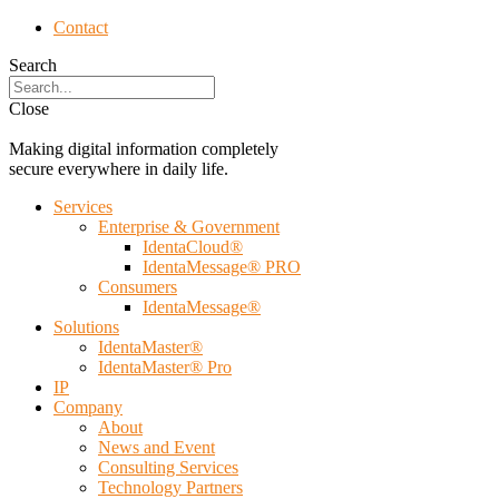
Contact
Search
Close
Making digital information completely
secure everywhere in daily life.
Services
Enterprise & Government
IdentaCloud®
IdentaMessage® PRO
Consumers
IdentaMessage®
Solutions
IdentaMaster®
IdentaMaster® Pro
IP
Company
About
News and Event
Consulting Services
Technology Partners