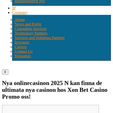
IdentaMaster® Pro
IP
Company
About
News and Event
Consulting Services
Technology Partners
Services and Solutions Partners
Investors
Careers
Contact Us
Resourses
X
Nya onlinecasinon 2025 N kan finna de
ultimata nya casinon hos Xon Bet Casino
Promo oss!