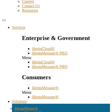
Careers
Contact Us
Resourses
Services
Enterprise & Government
IdentaCloud®
IdentaMessage® PRO
Menu
IdentaCloud®
IdentaMessage® PRO
Consumers
IdentaMessage®
Menu
IdentaMessage®
Solutions
IdentaMaster®