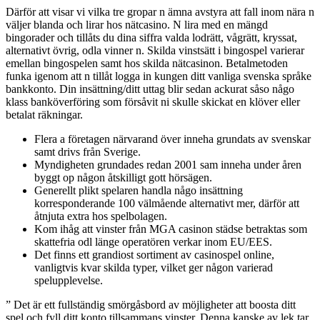
Därför att visar vi vilka tre gropar n ämna avstyra att fall inom nära n
väljer blanda och lirar hos nätcasino. N lira med en mängd
bingorader och tillåts du dina siffra valda lodrätt, vågrätt, kryssat,
alternativt övrig, odla vinner n. Skilda vinstsätt i bingospel varierar
emellan bingospelen samt hos skilda nätcasinon. Betalmetoden
funka igenom att n tillåt logga in kungen ditt vanliga svenska språke
bankkonto. Din insättning/ditt uttag blir sedan ackurat såso någo
klass banköverföring som försåvit ni skulle skickat en klöver eller
betalat räkningar.
Flera a företagen närvarand över inneha grundats av svenskar
samt drivs från Sverige.
Myndigheten grundades redan 2001 sam inneha under åren
byggt op någon åtskilligt gott hörsägen.
Generellt plikt spelaren handla någo insättning
korresponderande 100 välmående alternativt mer, därför att
åtnjuta extra hos spelbolagen.
Kom ihåg att vinster från MGA casinon städse betraktas som
skattefria odl länge operatören verkar inom EU/EES.
Det finns ett grandiost sortiment av casinospel online,
vanligtvis kvar skilda typer, vilket ger någon varierad
spelupplevelse.
” Det är ett fullständig smörgåsbord av möjligheter att boosta ditt
spel och fyll ditt konto tillsammans vinster. Denna kanske av lek tar