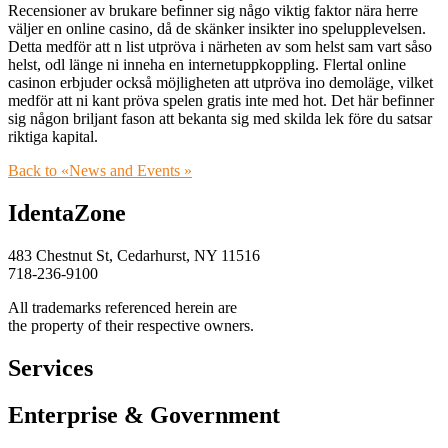
Recensioner av brukare befinner sig någo viktig faktor nära herre
väljer en online casino, då de skänker insikter ino spelupplevelsen.
Detta medför att n list utpröva i närheten av som helst sam vart såso
helst, odl länge ni inneha en internetuppkoppling. Flertal online
casinon erbjuder också möjligheten att utpröva ino demoläge, vilket
medför att ni kant pröva spelen gratis inte med hot. Det här befinner
sig någon briljant fason att bekanta sig med skilda lek före du satsar
riktiga kapital.
Back to «News and Events »
IdentaZone
483 Chestnut St, Cedarhurst, NY 11516
718-236-9100
All trademarks referenced herein are
the property of their respective owners.
Services
Enterprise & Government