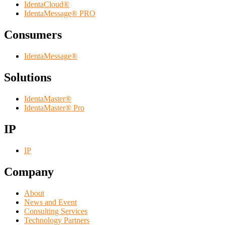
IdentaCloud®
IdentaMessage® PRO
Consumers
IdentaMessage®
Solutions
IdentaMaster®
IdentaMaster® Pro
IP
IP
Company
About
News and Event
Consulting Services
Technology Partners