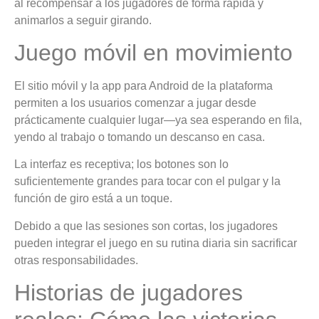
al recompensar a los jugadores de forma rápida y
animarlos a seguir girando.
Juego móvil en movimiento
El sitio móvil y la app para Android de la plataforma
permiten a los usuarios comenzar a jugar desde
prácticamente cualquier lugar—ya sea esperando en fila,
yendo al trabajo o tomando un descanso en casa.
La interfaz es receptiva; los botones son lo
suficientemente grandes para tocar con el pulgar y la
función de giro está a un toque.
Debido a que las sesiones son cortas, los jugadores
pueden integrar el juego en su rutina diaria sin sacrificar
otras responsabilidades.
Historias de jugadores