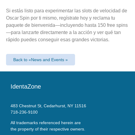
Si estás listo para experimentar las slots de velocidad de
Oscar Spin por ti mismo, regístrate hoy y reclama tu
paquete de bienvenida—incluyendo hasta 150 free spins
—para lanzarte directamente a la acción y ver qué tan
rápido puedes conseguir esas grandes victorias.
Back to «News and Events »
IdentaZone
483 Chestnut St, Cedarhurst, NY 11516
718-236-9100
All trademarks referenced herein are
the property of their respective owners.