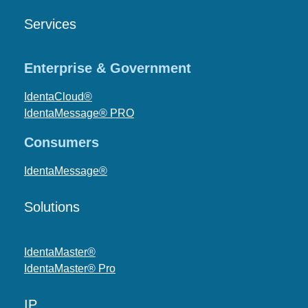
Services
Enterprise & Government
IdentaCloud®
IdentaMessage® PRO
Consumers
IdentaMessage®
Solutions
IdentaMaster®
IdentaMaster® Pro
IP