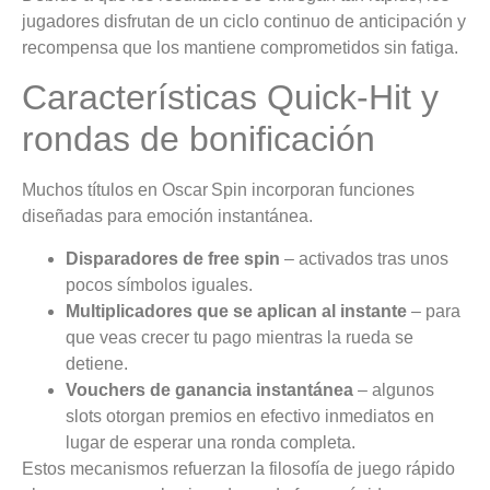
jugadores disfrutan de un ciclo continuo de anticipación y
recompensa que los mantiene comprometidos sin fatiga.
Características Quick‑Hit y
rondas de bonificación
Muchos títulos en Oscar Spin incorporan funciones
diseñadas para emoción instantánea.
Disparadores de free spin
– activados tras unos
pocos símbolos iguales.
Multiplicadores que se aplican al instante
– para
que veas crecer tu pago mientras la rueda se
detiene.
Vouchers de ganancia instantánea
– algunos
slots otorgan premios en efectivo inmediatos en
lugar de esperar una ronda completa.
Estos mecanismos refuerzan la filosofía de juego rápido