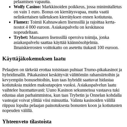
pelaamisen vapautta.
Wolfy Casino:
Markkinoiden poikkeus, jossa minimitalletus
on vain 1 euro. Bonus on kierrätysvapaa, mutta vaatii
nelinkertaisen talletuksen kierrätyksen ennen kotiutusta.
Flamez:
Toimii Kahnawaken lisenssillä ja rajoittaa kerta-
nostot 4 000 euroon. Asiakaspalvelu on keskitasoa
nopeudeltaan.
Trybet:
Mansaaren lisenssillä operoiva toimija, jonka
asiakaspalvelu saattaa käyttää käännösohjelmia.
Ilmaiskierrosten voittokatto on asetettu tiukasti 100 euroon.
Käyttäjäkokemuksen laatu
Pelaajien on tärkeää erottaa toisistaan puhtaat Trumo-pikakasinot ja
hybridimallit. Pikakasinot keskittyvät välittömiin rahansiirtoihin ja
kevyempiin bonusehtoihin, kun taas hybridit saattavat hidastaa
kotiutuksia muiden maksutapojen vuoksi. Asiakaspalvelun laatu
vaihtelee huomattavasti: Uuno Kasinon sekunneissa vastaava tuki
edustaa alan parhaimmistoa, kun taas Trybetin ja Onnelan kohdalla
vasteajat voivat ylittää viisi minuuttia. Valinta kasinoiden välillä
riippuu lopulta pelaajan painotuksesta bonusten koon ja kotiutusten
nopeuden välillä.
Yhteenveto tilastoista