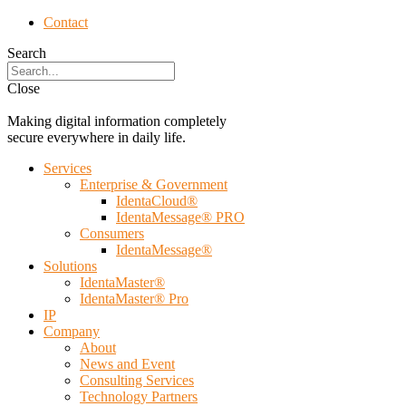
Contact
Search
Close
Making digital information completely
secure everywhere in daily life.
Services
Enterprise & Government
IdentaCloud®
IdentaMessage® PRO
Consumers
IdentaMessage®
Solutions
IdentaMaster®
IdentaMaster® Pro
IP
Company
About
News and Event
Consulting Services
Technology Partners