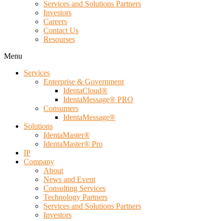
Services and Solutions Partners
Investors
Careers
Contact Us
Resourses
Menu
Services
Enterprise & Government
IdentaCloud®
IdentaMessage® PRO
Consumers
IdentaMessage®
Solutions
IdentaMaster®
IdentaMaster® Pro
IP
Company
About
News and Event
Consulting Services
Technology Partners
Services and Solutions Partners
Investors