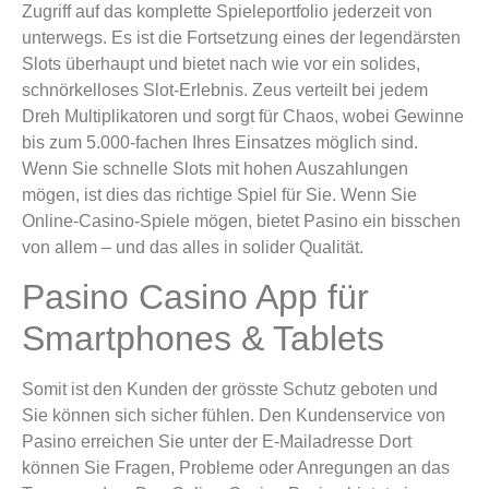
Zugriff auf das komplette Spieleportfolio jederzeit von
unterwegs. Es ist die Fortsetzung eines der legendärsten
Slots überhaupt und bietet nach wie vor ein solides,
schnörkelloses Slot-Erlebnis. Zeus verteilt bei jedem
Dreh Multiplikatoren und sorgt für Chaos, wobei Gewinne
bis zum 5.000-fachen Ihres Einsatzes möglich sind.
Wenn Sie schnelle Slots mit hohen Auszahlungen
mögen, ist dies das richtige Spiel für Sie. Wenn Sie
Online-Casino-Spiele mögen, bietet Pasino ein bisschen
von allem – und das alles in solider Qualität.
Pasino Casino App für
Smartphones & Tablets
Somit ist den Kunden der grösste Schutz geboten und
Sie können sich sicher fühlen. Den Kundenservice von
Pasino erreichen Sie unter der E-Mailadresse Dort
können Sie Fragen, Probleme oder Anregungen an das