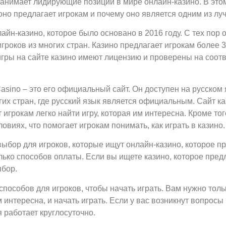
занимает лидирующие позиции в мире онлайн-казино. В это
 оно предлагает игрокам и почему оно является одним из лу
айн-казино, которое было основано в 2016 году. С тех пор 
гроков из многих стран. Казино предлагает игрокам более 3
е игры на сайте казино имеют лицензию и проверены на со
sino – это его официальный сайт. Он доступен на русском я
гих стран, где русский язык является официальным. Сайт ка
грокам легко найти игру, которая им интересна. Кроме того
овиях, что помогает игрокам понимать, как играть в казино.
 выбор для игроков, которые ищут онлайн-казино, которое 
лько способов оплаты. Если вы ищете казино, которое пред
ыбор.
 способов для игроков, чтобы начать играть. Вам нужно тол
ам интересна, и начать играть. Если у вас возникнут вопрос
я работает круглосуточно.