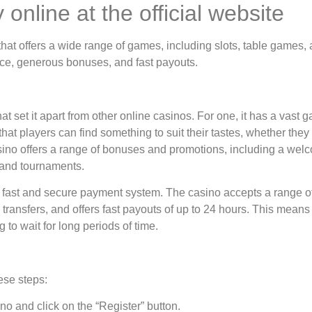
online at the official website
that offers a wide range of games, including slots, table games,
rface, generous bonuses, and fast payouts.
 set it apart from other online casinos. For one, it has a vast 
t players can find something to suit their tastes, whether they 
sino offers a range of bonuses and promotions, including a wel
 and tournaments.
s fast and secure payment system. The casino accepts a range 
 transfers, and offers fast payouts of up to 24 hours. This means 
 to wait for long periods of time.
ese steps:
ino and click on the “Register” button.