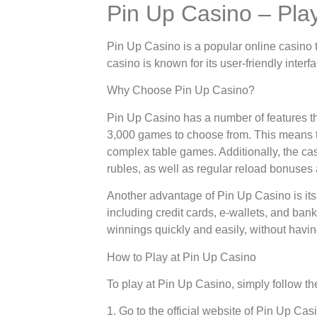
Pin Up Casino – Play 
Pin Up Casino is a popular online casino 
casino is known for its user-friendly inte
Why Choose Pin Up Casino?
Pin Up Casino has a number of features that
3,000 games to choose from. This means tha
complex table games. Additionally, the ca
rubles, as well as regular reload bonuses
Another advantage of Pin Up Casino is it
including credit cards, e-wallets, and bank
winnings quickly and easily, without having
How to Play at Pin Up Casino
To play at Pin Up Casino, simply follow th
1. Go to the official website of Pin Up Cas