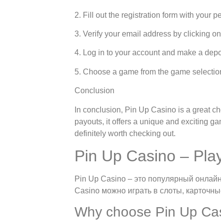
2. Fill out the registration form with your
3. Verify your email address by clicking on
4. Log in to your account and make a dep
5. Choose a game from the game selection
Conclusion
In conclusion, Pin Up Casino is a great ch
payouts, it offers a unique and exciting g
definitely worth checking out.
Pin Up Casino – Play 
Pin Up Casino – это популярный онлайн
Casino можно играть в слоты, карточны
Why choose Pin Up Ca