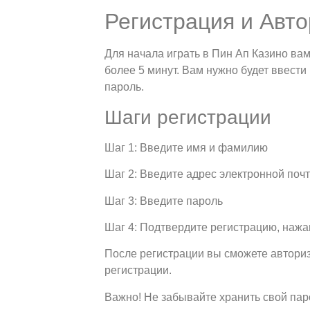
Регистрация и Авто
Для начала играть в Пин Ап Казино ва
более 5 минут. Вам нужно будет ввести
пароль.
Шаги регистрации
Шаг 1: Введите имя и фамилию
Шаг 2: Введите адрес электронной поч
Шаг 3: Введите пароль
Шаг 4: Подтвердите регистрацию, нажа
После регистрации вы сможете авториз
регистрации.
Важно! Не забывайте хранить свой паро