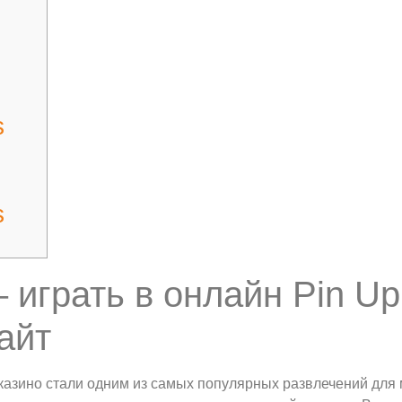
s
s
 играть в онлайн Pin Up
айт
 казино стали одним из самых популярных развлечений для 