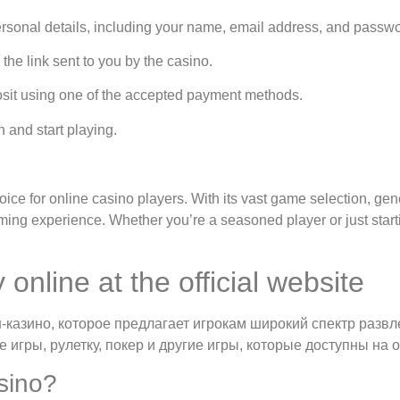
 personal details, including your name, email address, and passw
 the link sent to you by the casino.
osit using one of the accepted payment methods.
 and start playing.
oice for online casino players. With its vast game selection, ge
aming experience. Whether you’re a seasoned player or just start
online at the official website
-казино, которое предлагает игрокам широкий спектр развл
е игры, рулетку, покер и другие игры, которые доступны на
sino?