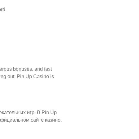
ord.
nerous bonuses, and fast
ing out, Pin Up Casino is
екательных игр. В Pin Up
 официальном сайте казино.