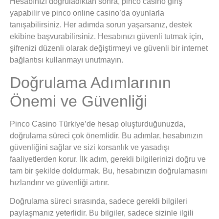
Hesabınızı doğruladıktan sonra, pinco casino giriş
yapabilir ve pinco online casino’da oyunlarla
tanışabilirsiniz. Her adımda sorun yaşarsanız, destek
ekibine başvurabilirsiniz. Hesabınızı güvenli tutmak için,
şifrenizi düzenli olarak değiştirmeyi ve güvenli bir internet
bağlantısı kullanmayı unutmayın.
Doğrulama Adımlarının
Önemi ve Güvenliği
Pinco Casino Türkiye’de hesap oluşturduğunuzda,
doğrulama süreci çok önemlidir. Bu adımlar, hesabınızın
güvenliğini sağlar ve sizi korsanlık ve yasadışı
faaliyetlerden korur. İlk adım, gerekli bilgilerinizi doğru ve
tam bir şekilde doldurmak. Bu, hesabınızın doğrulamasını
hızlandırır ve güvenliği artırır.
Doğrulama süreci sırasında, sadece gerekli bilgileri
paylaşmanız yeterlidir. Bu bilgiler, sadece sizinle ilgili