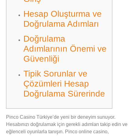
Hesap Oluşturma ve
Doğrulama Adımları
Doğrulama
Adımlarının Önemi ve
Güvenliği
Tipik Sorunlar ve
Çözümleri Hesap
Doğrulama Sürerinde
Pinco Casino Türkiye’de yeni bir deneyim sunuyor.
Hesabınızı doğrulamak için gerekli adımları takip edin ve
eğlenceli oyunlarla tanışın. Pinco online casino,