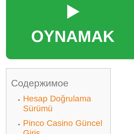
▶️
OYNAMAK
Содержимое
Hesap Doğrulama
Sürümü
Pinco Casino Güncel
Giriş