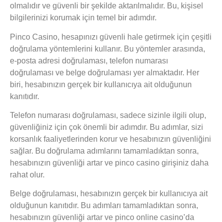
olmalıdır ve güvenli bir şekilde aktarılmalıdır. Bu, kişisel
bilgilerinizi korumak için temel bir adımdır.
Pinco Casino, hesapınızı güvenli hale getirmek için çeşitli
doğrulama yöntemlerini kullanır. Bu yöntemler arasında,
e-posta adresi doğrulaması, telefon numarası
doğrulaması ve belge doğrulaması yer almaktadır. Her
biri, hesabınızın gerçek bir kullanıcıya ait olduğunun
kanıtıdır.
Telefon numarası doğrulaması, sadece sizinle ilgili olup,
güvenliğiniz için çok önemli bir adımdır. Bu adımlar, sizi
korsanlık faaliyetlerinden korur ve hesabınızın güvenliğini
sağlar. Bu doğrulama adımlarını tamamladıktan sonra,
hesabınızın güvenliği artar ve pinco casino girişiniz daha
rahat olur.
Belge doğrulaması, hesabınızın gerçek bir kullanıcıya ait
olduğunun kanıtıdır. Bu adımları tamamladıktan sonra,
hesabınızın güvenliği artar ve pinco online casino’da