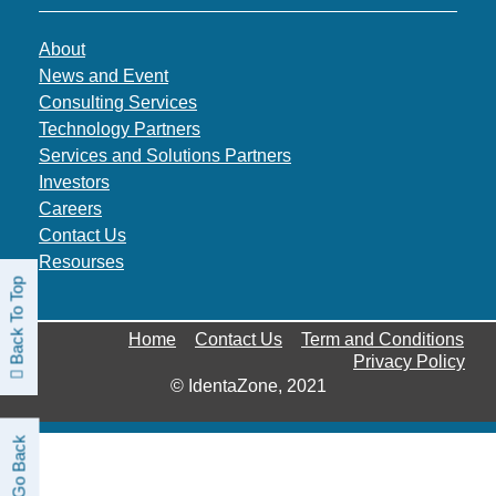
About
News and Event
Consulting Services
Technology Partners
Services and Solutions Partners
Investors
Careers
Contact Us
Resourses
Back To Top
Home
Contact Us
Term and Conditions
Privacy Policy
© IdentaZone, 2021
Go Back