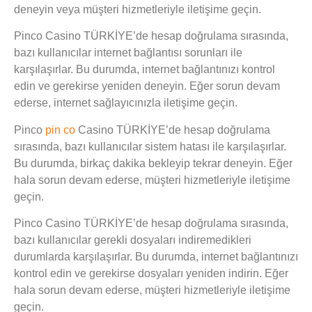
deneyin veya müşteri hizmetleriyle iletişime geçin.
Pinco Casino TÜRKİYE’de hesap doğrulama sırasında,
bazı kullanıcılar internet bağlantısı sorunları ile
karşılaşırlar. Bu durumda, internet bağlantınızı kontrol
edin ve gerekirse yeniden deneyin. Eğer sorun devam
ederse, internet sağlayıcınızla iletişime geçin.
Pinco
pin co
Casino TÜRKİYE’de hesap doğrulama
sırasında, bazı kullanıcılar sistem hatası ile karşılaşırlar.
Bu durumda, birkaç dakika bekleyip tekrar deneyin. Eğer
hala sorun devam ederse, müşteri hizmetleriyle iletişime
geçin.
Pinco Casino TÜRKİYE’de hesap doğrulama sırasında,
bazı kullanıcılar gerekli dosyaları indiremedikleri
durumlarda karşılaşırlar. Bu durumda, internet bağlantınızı
kontrol edin ve gerekirse dosyaları yeniden indirin. Eğer
hala sorun devam ederse, müşteri hizmetleriyle iletişime
geçin.