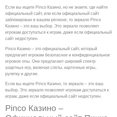
Если вы ищете Pinco Казино, но не знаете, где найти
официальный сайт, или если официальный сайт
заблокирован в вашем регионе, то зеркало Pinco
Казино – это ваш выбор. Это зеркало позволяет
игрокам доступаться к играм, даже если официальный
сайт недоступен.
Pinco Казино – это официальный сайт, который
предлагает игрокам безопасное и конфиденциальное
игровое опы. Они предлагают широкий спектр
азартных игр, включая слоты, карточные игры,
рулетку и другие.
Если вы ищете Pinco Казино, то зеркало – это ваш
выбор. Это зеркало позволяет игрокам доступаться к
играм, даже если официальный сайт недоступен.
Pinco Казино –