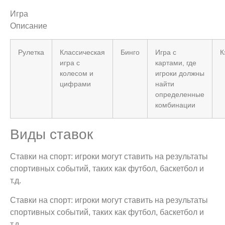
Игра
Описание
Рулетка
Классическая
Бинго
Игра с
К
игра с
картами, где
колесом и
игроки должны
цифрами
найти
определенные
комбинации
Виды ставок
Ставки на спорт: игроки могут ставить на результаты
спортивных событий, таких как футбол, баскетбол и
т.д.
Ставки на спорт: игроки могут ставить на результаты
спортивных событий, таких как футбол, баскетбол и
т.д.