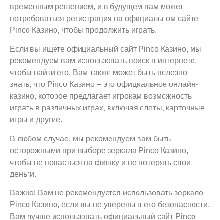
временным решением, и в будущем вам может
потребоваться регистрация на официальном сайте
Pinco Казино, чтобы продолжить играть.
Если вы ищете официальный сайт Pinco Казино, мы
рекомендуем вам использовать поиск в интернете,
чтобы найти его. Вам также может быть полезно
знать, что Pinco Казино – это официальное онлайн-
казино, которое предлагает игрокам возможность
играть в различных играх, включая слоты, карточные
игры и другие.
В любом случае, мы рекомендуем вам быть
осторожными при выборе зеркала Pinco Казино,
чтобы не попасться на фишку и не потерять свои
деньги.
Важно! Вам не рекомендуется использовать зеркало
Pinco Казино, если вы не уверены в его безопасности.
Вам лучше использовать официальный сайт Pinco