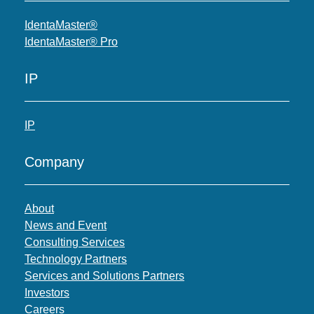
IdentaMaster®
IdentaMaster® Pro
IP
IP
Company
About
News and Event
Consulting Services
Technology Partners
Services and Solutions Partners
Investors
Careers