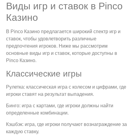
Виды игр и ставок в Pinco
Казино
В Pinco Казино предлагается широкий спектр игр и
ставок, чтобы удовлетворить различные
предпочтения игроков. Ниже мы рассмотрим
основные виды игр и ставок, которые доступны в
Pinco Казино.
Классические игры
Рулетка: классическая игра с колесом и цифрами, где
игроки ставят на результат выпадения.
Бинго: игра с картами, где игроки должны найти
определенные комбинации.
Кэшбэк: игра, где игроки получают вознаграждение за
каждую ставку.