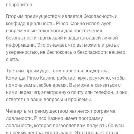
понравится.
Вторым преимуществом является безопасность и
конфиденциальность. Pinco Казино использует
современные технологии для обеспечения
безопасности транзакций и защиты вашей личной
информации. Это означает, что вы можете играть с
уверенностью, не беспокоясь о безопасности вашего
счета.
Третьим преимуществом является поддержка.
Команда Pinco Казино работает круглосуточно, чтобы
помочь вам в любое время. Вы можете связаться с
ними через чат, электронную почту или телефон, и они
ответят на ваши вопросы и проблемы.
Четвертым преимуществом является программа
лояльности. Pinco Казино имеет программу
лояльности, которая позволяет вам получать бонусы
и преимущества, играть чаще. Это означает, что вы