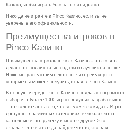
Казино, чтобы играть безопасно и надежно.
Никогда не играйте в Pinco Казино, если вы не
уверены в его официальности.
Преимущества игроков в
Pinco Казино
Преимущества игроков в Pinco Казино – это то, что
делает это онлайн-казино одним из лучших на рынке.
Ниже мы рассмотрим некоторые из преимуществ,
которые вы можете получить, играя в Pinco Казино.
В первую очередь, Pinco Казино предлагает огромный
выбор игр. Более 1000 игр от ведущих разработчиков
– это только часть того, что вы можете ожидать. Игры
доступны в различных категориях, включая слоты,
карточные игры, рулетку и многое другое. Это
означает, что вы всегда найдете что-то, что вам