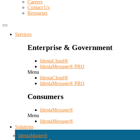
Careers
Contact Us
Resourses
Services
Enterprise & Government
IdentaCloud®
IdentaMessage® PRO
Menu
IdentaCloud®
IdentaMessage® PRO
Consumers
IdentaMessage®
Menu
IdentaMessage®
Solutions
IdentaMaster®