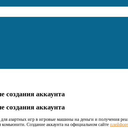
ле создания аккаунта
ле создания аккаунта
с для азартных игр в игровые машины на деньги и получения ре
комьюнити. Создание аккаунта на официальном сайте
плейфор