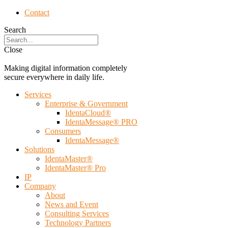
Contact
Search
Close
Making digital information completely
secure everywhere in daily life.
Services
Enterprise & Government
IdentaCloud®
IdentaMessage® PRO
Consumers
IdentaMessage®
Solutions
IdentaMaster®
IdentaMaster® Pro
IP
Company
About
News and Event
Consulting Services
Technology Partners