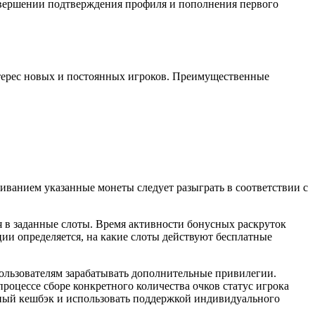
авершении подтверждения профиля и пополнения первого
нтерес новых и постоянных игроков. Преимущественные
иванием указанные монеты следует разыграть в соответствии с
я в заданные слоты. Время активности бонусных раскруток
и определяется, на какие слоты действуют бесплатные
ользователям зарабатывать дополнительные привилегии.
роцессе сборе конкретного количества очков статус игрока
нный кешбэк и использовать поддержкой индивидуального