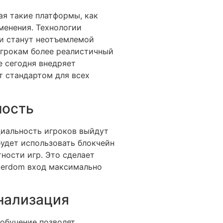
ая такие платформы, как
менения. Технологии
и станут неотъемлемой
игрокам более реалистичный
 сегодня внедряет
т стандартом для всех
ность
циальность игроков выйдут
будет использовать блокчейн
ности игр. Это сделает
kerdom вход максимально
нализация
обучение позволят