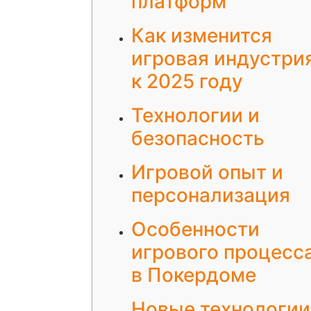
платформ
Как изменится
игровая индустри
к 2025 году
Технологии и
безопасность
Игровой опыт и
персонализация
Особенности
игрового процесс
в Покердоме
Новые технологии