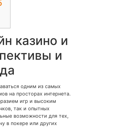
5
н казино и
пективы и
ода
аваться одним из самых
мов на просторах интернета.
бразием игр и высоким
чков, так и опытных
льные возможности для тех,
чу в покере или других