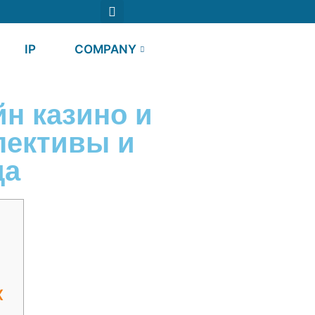
IP
COMPANY
н казино и
пективы и
да
х