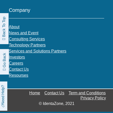
Company
Back To Top
About
News and Event
Consulting Services
Technology Partners
Services and Solutions Partners
Go Back
Investors
Careers
Contact Us
Resourses
Need Help?
Home
Contact Us
Term and Conditions
Privacy Policy
© IdentaZone, 2021