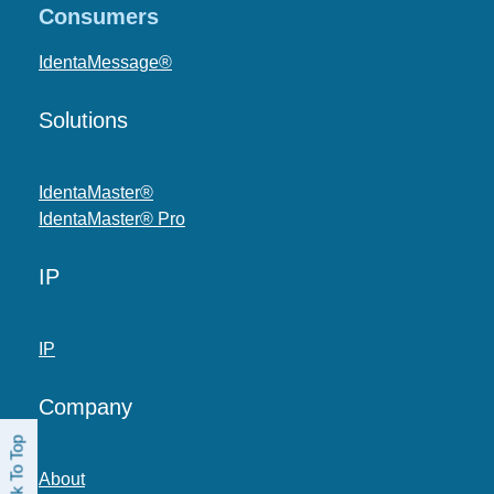
Consumers
IdentaMessage®
Solutions
IdentaMaster®
IdentaMaster® Pro
IP
IP
Company
Back To Top
About