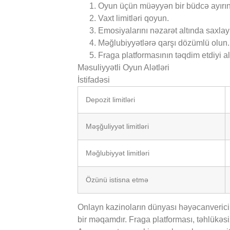
Oyun üçün müəyyən bir büdcə ayırın
Vaxt limitləri qoyun.
Emosiyalarını nəzarət altında saxlay
Məğlubiyyətlərə qarşı dözümlü olun.
Fraga platformasının təqdim etdiyi al
Məsuliyyətli Oyun Alətləri
İstifadəsi
Depozit limitləri
Məşğuliyyət limitləri
Məğlubiyyət limitləri
Özünü istisna etmə
Onlayn kazinoların dünyası həyəcanverici 
bir məqamdır. Fraga platforması, təhlükəsizli