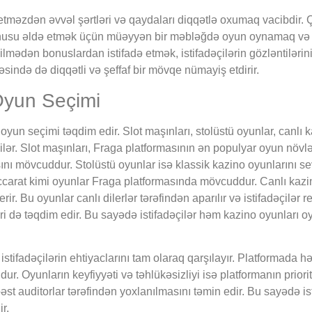
 etməzdən əvvəl şərtləri və qaydaları diqqətlə oxumaq vacibdir.
nusu əldə etmək üçün müəyyən bir məbləğdə oyun oynamaq və
mədən bonuslardan istifadə etmək, istifadəçilərin gözləntilərin
sində də diqqətli və şeffaf bir mövqe nümayiş etdirir.
Oyun Seçimi
 oyun seçimi təqdim edir. Slot maşınları, stolüstü oyunlar, canlı 
ilər. Slot maşınları, Fraga platformasının ən populyar oyun növlə
ını mövcuddur. Stolüstü oyunlar isə klassik kazino oyunlarını se
accarat kimi oyunlar Fraga platformasında mövcuddur. Canlı kazino
r. Bu oyunlar canlı dilerlər tərəfindən aparılır və istifadəçilər 
i də təqdim edir. Bu sayədə istifadəçilər həm kazino oyunları 
stifadəçilərin ehtiyaclarını tam olaraq qarşılayır. Platformada 
 Oyunların keyfiyyəti və təhlükəsizliyi isə platformanın priorite
əst auditorlar tərəfindən yoxlanılmasını təmin edir. Bu sayədə isti
r.