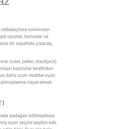
az
istifadəçilərə evlərindən
eşid oyunlar, bonuslar və
sına bir səyahətə çıxacaq,
nın (rulet, poker, blackjack)
onlayn kazinolar tərəfindən
rır və daha uzun müddət oyun
prinsiplərinə riayət etmək
rı
 ölkədə qadağan edilməyibsə)
eniş oyun seçimi təqdim edir.