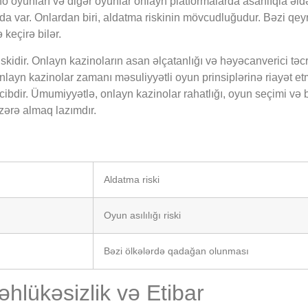
ino oyunları və digər oyunlar onlayn platformalarda asanlıqla əld
da var. Onlardan biri, aldatma riskinin mövcudluğudur. Bəzi qey
 keçirə bilər.
riskidir. Onlayn kazinoların asan əlçatanlığı və həyəcanverici tə
 onlayn kazinolar zamanı məsuliyyətli oyun prinsiplərinə riayət 
ibdir. Ümumiyyətlə, onlayn kazinolar rahatlığı, oyun seçimi və bo
əzərə almaq lazımdır.
Aldatma riski
Oyun asılılığı riski
Bəzi ölkələrdə qadağan olunması
hlükəsizlik və Etibar