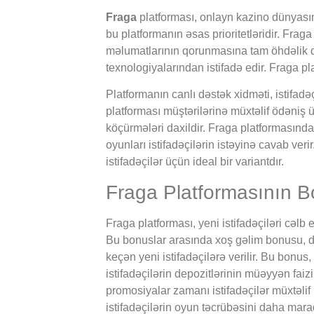
Fraga
platforması, onlayn kazino dünyasınd
bu platformanın əsas prioritetləridir. Fraga
məlumatlarının qorunmasına tam öhdəlik da
texnologiyalarından istifadə edir. Fraga p
Platformanın canlı dəstək xidməti, istifad
platforması müştərilərinə müxtəlif ödəniş üs
köçürmələri daxildir. Fraga platformasında
oyunları istifadəçilərin istəyinə cavab ver
istifadəçilər üçün ideal bir variantdır.
Fraga Platformasının B
Fraga platforması, yeni istifadəçiləri cəl
Bu bonuslar arasında xoş gəlim bonusu, de
keçən yeni istifadəçilərə verilir. Bu bonu
istifadəçilərin depozitlərinin müəyyən faiz
promosiyalar zamanı istifadəçilər müxtəlif
istifadəçilərin oyun təcrübəsini daha maraql