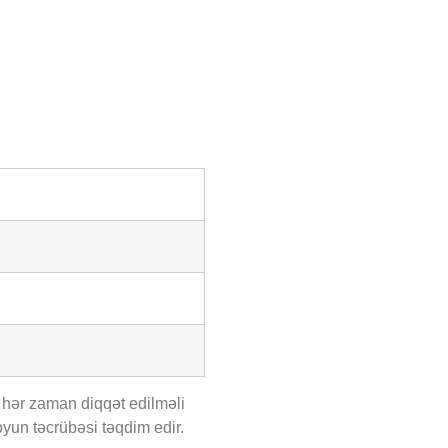
k hər zaman diqqət edilməli
 oyun təcrübəsi təqdim edir.