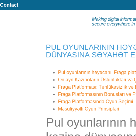
Contact
Making digital informa
secure everywhere in da
PUL OYUNLARININ HƏYƏ
DÜNYASINA SƏYAHƏT E
Pul oyunlarının həyəcanı: Fraga plat
Onlayn Kazinoların Üstünlükləri və 
Fraga Platforması: Təhlükəsizlik və 
Fraga Platformasının Bonusları və P
Fraga Platformasında Oyun Seçimi
Məsuliyyətli Oyun Prinsipləri
Pul oyunlarının h