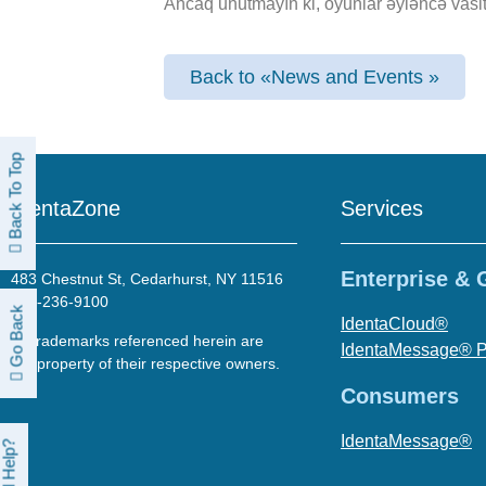
Ancaq unutmayın ki, oyunlar əyləncə vasitə
Back to «News and Events »
Back To Top
IdentaZone
Services
Enterprise &
483 Chestnut St, Cedarhurst, NY 11516
718-236-9100
Go Back
IdentaCloud®
All trademarks referenced herein are
IdentaMessage® 
the property of their respective owners.
Consumers
IdentaMessage®
Need Help?