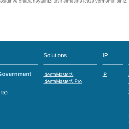
sidir və onlara həyatınızı təsir etməsinə icazə verməməlisiniz.
Solutions
IP
 Government
IdentaMaster®
IP
IdentaMaster® Pro
PRO