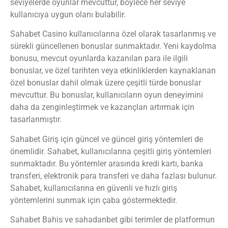
seviyelerde oyunlar mevcuttur, böylece her seviye
kullanıcıya uygun olanı bulabilir.
Sahabet Casino kullanıcılarına özel olarak tasarlanmış ve
sürekli güncellenen bonuslar sunmaktadır. Yeni kaydolma
bonusu, mevcut oyunlarda kazanılan para ile ilgili
bonuslar, ve özel tarihten veya etkinliklerden kaynaklanan
özel bonuslar dahil olmak üzere çeşitli türde bonuslar
mevcuttur. Bu bonuslar, kullanıcıların oyun deneyimini
daha da zenginleştirmek ve kazançları artırmak için
tasarlanmıştır.
Sahabet Giriş için güncel ve güncel giriş yöntemleri de
önemlidir. Sahabet, kullanıcılarına çeşitli giriş yöntemleri
sunmaktadır. Bu yöntemler arasında kredi kartı, banka
transferi, elektronik para transferi ve daha fazlası bulunur.
Sahabet, kullanıcılarına en güvenli ve hızlı giriş
yöntemlerini sunmak için çaba göstermektedir.
Sahabet Bahis ve sahadanbet gibi terimler de platformun