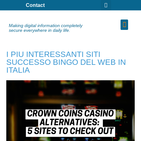
Contact
Making digital information completely
secure everywhere in daily life.
I PIU INTERESSANTI SITI
SUCCESSO BINGO DEL WEB IN
ITALIA