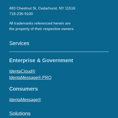
483 Chestnut St, Cedarhurst, NY 11516
718-236-9100
All trademarks referenced herein are
the property of their respective owners.
Services
Enterprise & Government
IdentaCloud®
IdentaMessage® PRO
Consumers
IdentaMessage®
Solutions