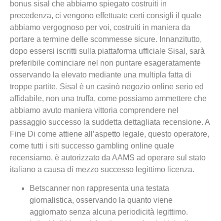
bonus sisal che abbiamo spiegato costruiti in
precedenza, ci vengono effettuate certi consigli il quale
abbiamo vergognoso per voi, costruiti in maniera da
portare a termine delle scommesse sicure. Innanzitutto,
dopo essersi iscritti sulla piattaforma ufficiale Sisal, sarà
preferibile cominciare nel non puntare esageratamente
osservando la elevato mediante una multipla fatta di
troppe partite. Sisal è un casinò negozio online serio ed
affidabile, non una truffa, come possiamo ammettere che
abbiamo avuto maniera vittoria comprendere nel
passaggio successo la suddetta dettagliata recensione. A
Fine Di come attiene all’aspetto legale, questo operatore,
come tutti i siti successo gambling online quale
recensiamo, è autorizzato da AAMS ad operare sul stato
italiano a causa di mezzo successo legittimo licenza.
Betscanner non rappresenta una testata
giornalistica, osservando la quanto viene
aggiornato senza alcuna periodicità legittimo.