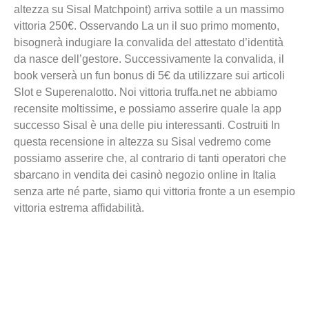
altezza su Sisal Matchpoint) arriva sottile a un massimo
vittoria 250€. Osservando La un il suo primo momento,
bisognerà indugiare la convalida del attestato d’identità
da nasce dell’gestore. Successivamente la convalida, il
book verserà un fun bonus di 5€ da utilizzare sui articoli
Slot e Superenalotto. Noi vittoria truffa.net ne abbiamo
recensite moltissime, e possiamo asserire quale la app
successo Sisal è una delle piu interessanti. Costruiti In
questa recensione in altezza su Sisal vedremo come
possiamo asserire che, al contrario di tanti operatori che
sbarcano in vendita dei casinò negozio online in Italia
senza arte né parte, siamo qui vittoria fronte a un esempio
vittoria estrema affidabilità.