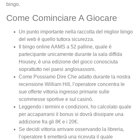
bingo.
Come Cominciare A Giocare
Un punto importante nella raccolta del miglior bingo
del web è quello tuttora sicurezza.
Il bingo online AAMS a 52 palline, quale è
partecipante unicamente durante la sala diffida
Housey, è una edizione del gioco conosciuta
soprattutto nei paesi anglosassoni.
Come Possiamo Dire Che adatto durante la nostra
recensione William Hill, l’operatore concentra le
sue offerte vittoria ingresso primarie sulle
scommesse sportive e sul casinò.
Leggendo i termini e condizioni, ho calcolato quale
per accaparrarsi il bonus si dovrà dissipare una
addizione fra gli 8€ e i 20€.
Se decidi vittoria arrivare osservando la libreria,
l’operatore ti emetterà una ricevuta il quale