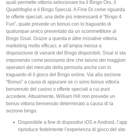
quali permette vittoria selezionare tra il Bingo Oro, il
Quadrifoglio e il Bingo Special. A Fine Di come riguarda
le offerte speciali, una delle più interessanti è “Bingo 4
Fun”, quale prevede un bonus con lo traguardo di
qualunque amico presentato da un scommettitore al
Bingo Sisal. Grazie a questa e altre iniziative vittoria
marketing molto efficaci, e all’ampia messa a
disposizione di varianti del Bingo disponibili, Sisal si sta
imponendo come possiamo dire che taluno dei maggiori
operatori del mercato della penisola anche con lo
traguardo di il gioco del Bingo online. Vai alla sezione
“Bonus” a causa di appurare se ci sono bonus vittoria
benvenuto del casino o offerte speciali a cui puoi
accedere. Attualmente, William Hill non prevede un
bonus vittoria benvenuto determinato a causa di la
sezione bingo.
Disponibile a fine di dispositivi iOS e Android, l’app
riproduce fedelmente l’esperienza di gioco del sito