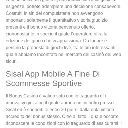
esigenze, potrete adempiere una decisione consapevole.
Costruiti In sin dei computisteria non avvengono
importanti solamente il quantitativo vittoria giudizio
presenti e il bonus vittoria benvenuto offerto,
ciononostante in specie il quale l’operatore offra la
edizione del gioco che vi appassiona. Da lodare è
persino la proposta di giochi live, tra le piu interessanti
quale abbiamo incontrato nel mercato dei casinò del web
sicuri.
Sisal App Mobile A Fine Di
Scommesse Sportive
Il Bonus Casinò è valido solo con lo traguardo di i
innovativi giocatori il quale aprono un incontro presso
Sisal ed è spendibile entro 30 giorni dalla data vittoria
accredito del bonus stesso. Oltre al fatto il quale occorre
riconoscere le condizioni con lo traguardo di assicurarsi il