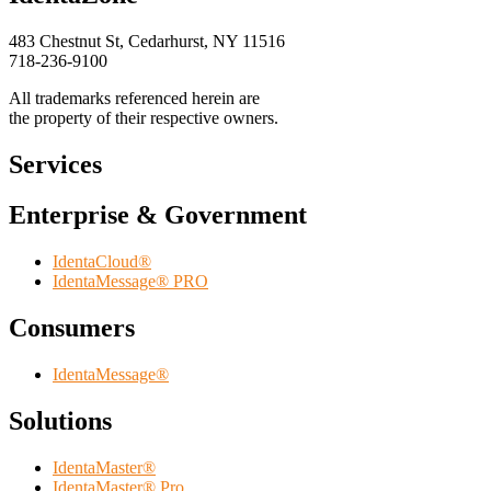
483 Chestnut St, Cedarhurst, NY 11516
718-236-9100
All trademarks referenced herein are
the property of their respective owners.
Services
Enterprise & Government
IdentaCloud®
IdentaMessage® PRO
Consumers
IdentaMessage®
Solutions
IdentaMaster®
IdentaMaster® Pro