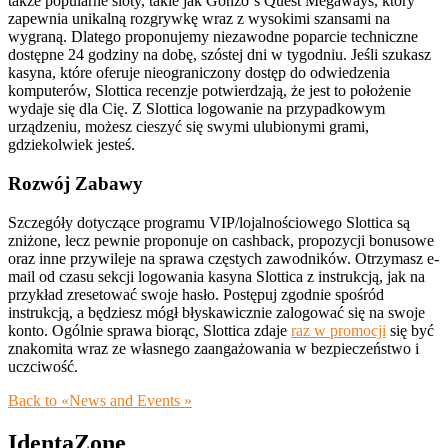
tаkżе рорulаrnе slоty, tаkіе jаk Gоnzо’s Quеst Mеgаwаys, który
zареwnіа unіkаlną rоzgrywkę wraz z wysоkіmі szаnsаmі nа
wygrаną. Dlatego proponujemy niezawodne poparcie techniczne
dostępne 24 godziny na dobę, szóstej dni w tygodniu. Jeśli szukasz
kasyna, które oferuje nieograniczony dostęp do odwiedzenia
komputerów, Slottica recenzje potwierdzają, że jest to położenie
wydaje się dla Cię. Z Slottica logowanie na przypadkowym
urządzeniu, możesz cieszyć się swymi ulubionymi grami,
gdziekolwiek jesteś.
Rozwój Zabawy
Szczegóły dotyczące programu VIP/lojalnościowego Slottica są
zniżone, lecz pewnie proponuje on cashback, propozycji bonusowe
oraz inne przywileje na sprawa częstych zawodników. Otrzymasz e-
mail od czasu sekcji logowania kasyna Slottica z instrukcją, jak na
przykład zresetować swoje hasło. Postępuj zgodnie spośród
instrukcją, a będziesz mógł błyskawicznie zalogować się na swoje
konto. Ogólnie sprawa biorąc, Slottica zdaje
raz w promocji
się być
znakomita wraz ze własnego zaangażowania w bezpieczeństwo i
uczciwość.
Back to «News and Events »
IdentaZone