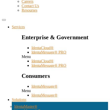
Careers
Contact Us
Resourses
Services
Enterprise & Government
IdentaCloud®
IdentaMessage® PRO
Menu
IdentaCloud®
IdentaMessage® PRO
Consumers
IdentaMessage®
Menu
IdentaMessage®
Solutions
IdentaMaster®