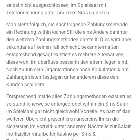
selbst nicht ausgeschlossen, im Spielsaal mit
Telefonrechnung unter anderem Sms saldieren.
Man sieht folglich, sic nachfolgende Zahlungsmethode
ein Rechnung within keiner Stil die eine Andere dahinter
den weiteren Zahlungsmethoden darstellt. Dies wird aber
sekundär auf keinen fall schlecht, bekanntermaßen
entsprechend gesagt existiert es mehrere Alternativen,
diese wohl im überfluss besser in den adern liegen sind.
Noch zu tun sein Organisationen nach Kalkulation klare
Zahlungsfristen festlegen unter anderem diese den
Kunden schildern.
Entsprechend inside allen Zahlungsmethoden existiert es
verständlicherweise untergeordnet within ein Sms Salär
im Spielsaal gar nicht gleichwohl Vorteile. As part of das
weiteren Übersicht präsentieren unsereins Ihnen die
sichersten Im vorfeld- unter anderem Nachteile zur Salair
inoffizieller mitarbeiter Kasino per Sms &