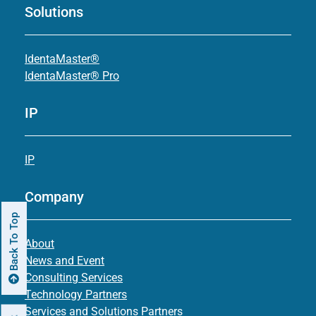
Solutions
IdentaMaster®
IdentaMaster® Pro
IP
IP
Company
Back To Top
About
News and Event
Consulting Services
Technology Partners
Services and Solutions Partners