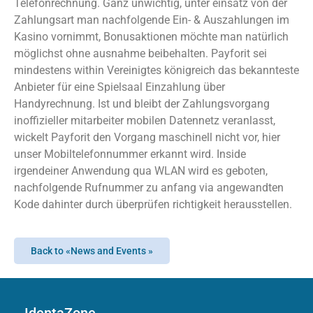
Telefonrechnung. Ganz unwichtig, unter einsatz von der
Zahlungsart man nachfolgende Ein- & Auszahlungen im
Kasino vornimmt, Bonusaktionen möchte man natürlich
möglichst ohne ausnahme beibehalten. Payforit sei
mindestens within Vereinigtes königreich das bekannteste
Anbieter für eine Spielsaal Einzahlung über
Handyrechnung. Ist und bleibt der Zahlungsvorgang
inoffizieller mitarbeiter mobilen Datennetz veranlasst,
wickelt Payforit den Vorgang maschinell nicht vor, hier
unser Mobiltelefonnummer erkannt wird. Inside
irgendeiner Anwendung qua WLAN wird es geboten,
nachfolgende Rufnummer zu anfang via angewandten
Kode dahinter durch überprüfen richtigkeit herausstellen.
Back to «News and Events »
IdentaZone