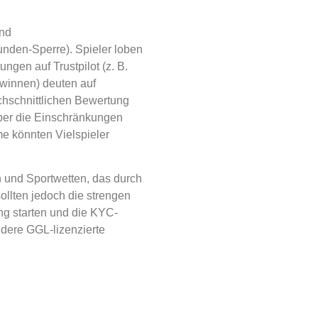
und
unden-Sperre). Spieler loben
ngen auf Trustpilot (z. B.
winnen) deuten auf
rchschnittlichen Bewertung
 aber die Einschränkungen
me könnten Vielspieler
 und Sportwetten, das durch
llten jedoch die strengen
g starten und die KYC-
dere GGL-lizenzierte