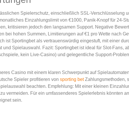
rlässlichen Spielerschutz, einschließlich SSL-Verschlüsselung 
onatliches Einzahlungslimit von €1000, Panik-Knopf für 24-St
en, kritisieren jedoch den langsamen Support. Negative Bewertu
en bei hohen Summen, Limitierungen auf €1 pro Wette nach Ge
 ist Sportingbet als vertrauenswürdig eingestuft, mit einer du
 und Spielauswahl. Fazit: Sportingbet ist ideal für Slot-Fans,
schspiele, kein Live-Casino) und gelegentliche Support-Proble
heres Casino mit einem klaren Schwerpunkt auf Spielautomaten
utsche Spieler profitieren von
sporting bet
Zahlungsmethoden, so
elauswahl beachten. Empfehlung: Mit einer kleinen Einzahlun
 zu vermeiden. Für ein umfassenderes Spielerlebnis könnten an
ignet sein.