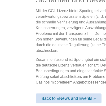
Mit der GGL-Lizenz bietet Sportingbet ve
verantwortungsbewusstem Spielen (z. B. m
die schnelle Verifizierung und Auszahlung
Kontosperrungen, verzögerte Auszahlung
Probleme mit der Transparenz hin. Dennoch
von hohen Bewertungen für seine Legalität
durch die deutsche Regulierung (keine Ti
abschrecken.
Zusammenfassend ist Sportingbet ein sic
die deutsche Lizenz Vertrauen schafft. De
Bonusbedingungen und eingeschränkte Spi
Prüfung sofort abschließen, um Probleme
Casinos mit breiterem Angebot besser gee
Back to «News and Events »