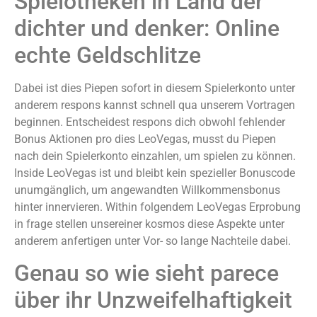
Spielotheken in Land der
dichter und denker: Online
echte Geldschlitze
Dabei ist dies Piepen sofort in diesem Spielerkonto unter
anderem respons kannst schnell qua unserem Vortragen
beginnen. Entscheidest respons dich obwohl fehlender
Bonus Aktionen pro dies LeoVegas, musst du Piepen
nach dein Spielerkonto einzahlen, um spielen zu können.
Inside LeoVegas ist und bleibt kein spezieller Bonuscode
unumgänglich, um angewandten Willkommensbonus
hinter innervieren. Within folgendem LeoVegas Erprobung
in frage stellen unsereiner kosmos diese Aspekte unter
anderem anfertigen unter Vor- so lange Nachteile dabei.
Genau so wie sieht parece
über ihr Unzweifelhaftigkeit