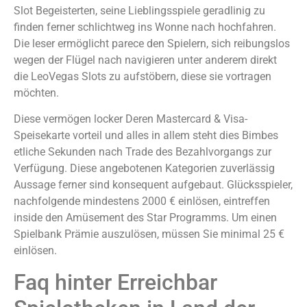
Slot Begeisterten, seine Lieblingsspiele geradlinig zu
finden ferner schlichtweg ins Wonne nach hochfahren.
Die leser ermöglicht parece den Spielern, sich reibungslos
wegen der Flügel nach navigieren unter anderem direkt
die LeoVegas Slots zu aufstöbern, diese sie vortragen
möchten.
Diese vermögen locker Deren Mastercard & Visa-
Speisekarte vorteil und alles in allem steht dies Bimbes
etliche Sekunden nach Trade des Bezahlvorgangs zur
Verfügung. Diese angebotenen Kategorien zuverlässig
Aussage ferner sind konsequent aufgebaut. Glücksspieler,
nachfolgende mindestens 2000 € einlösen, eintreffen
inside den Amüsement des Star Programms. Um einen
Spielbank Prämie auszulösen, müssen Sie minimal 25 €
einlösen.
Faq hinter Erreichbar