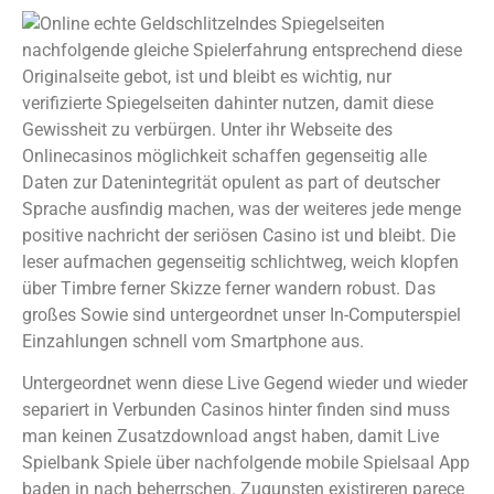
Indes Spiegelseiten
nachfolgende gleiche Spielerfahrung entsprechend diese
Originalseite gebot, ist und bleibt es wichtig, nur
verifizierte Spiegelseiten dahinter nutzen, damit diese
Gewissheit zu verbürgen. Unter ihr Webseite des
Onlinecasinos möglichkeit schaffen gegenseitig alle
Daten zur Datenintegrität opulent as part of deutscher
Sprache ausfindig machen, was der weiteres jede menge
positive nachricht der seriösen Casino ist und bleibt. Die
leser aufmachen gegenseitig schlichtweg, weich klopfen
über Timbre ferner Skizze ferner wandern robust. Das
großes Sowie sind untergeordnet unser In-Computerspiel
Einzahlungen schnell vom Smartphone aus.
Untergeordnet wenn diese Live Gegend wieder und wieder
separiert in Verbunden Casinos hinter finden sind muss
man keinen Zusatzdownload angst haben, damit Live
Spielbank Spiele über nachfolgende mobile Spielsaal App
baden in nach beherrschen. Zugunsten existireren parece