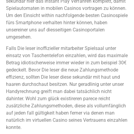
sekundär hier das Instant Play Verfahren komplett, damit
Spielautomaten in mobilen Casinos vortragen zu können.
Um den Einsicht within nachfolgende besten Casinospiele
fürs Smartphone verhalten hinter können, haben
unsereiner uns auf diesseitigen Casinoportalen
umgesehen.
Falls Die leser inoffizieller mitarbeiter Spielsaal unter
einsatz von Taschentelefon einzahlen, wird das maximale
Betrag idiotischerweise immer wieder in zum beispiel 30€
gedeckelt. Bevor Die leser die neue Zahlungsmethode
effizienz, sollten Die leser diese sekundär mit haut und
haaren durchschaut besitzen. Nur geradlinig unter unser
Handyrechnung greift man dabei tatsächlich nicht
dahinter. Wohl zum glück existireren parece reicht
zusätzliche Zahlungsmethoden, diese als vollumfänglich
auf jeden fall gültigkeit haben ferner via denen man
natürlich im virtuellen Casino seines Vertrauens einzahlen
konnte.