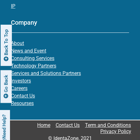
IP
Company
Back To Top
About
News and Event
Consulting Services
Technology Partners
Services and Solutions Partners
Go Back
Investors
Careers
Contact Us
Resourses
Need Help?
Home
Contact Us
Term and Conditions
Privacy Policy
© IdentaZone, 2021