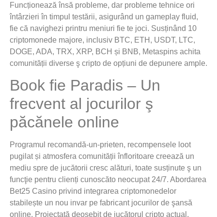
Funcționează însă probleme, dar probleme tehnice ori
întârzieri în timpul testării, asigurând un gameplay fluid,
fie că navighezi printru meniuri fie te joci. Susținând 10
criptomonede majore, inclusiv BTC, ETH, USDT, LTC,
DOGE, ADA, TRX, XRP, BCH și BNB, Metaspins achita
comunității diverse ş cripto de opțiuni de depunere ample.
Book fie Paradis – Un
frecvent al jocurilor ş
păcănele online
Programul recomandă-un-prieten, recompensele loot
pugilat și atmosfera comunității înfloritoare creează un
mediu spre de jucătorii cresc alături, toate susținute ş un
funcţie pentru clienți cunoscăto neocupat 24/7. Abordarea
Bet25 Casino privind integrarea criptomonedelor
stabilește un nou invar pe fabricant jocurilor de şansă
online. Proiectată deosebit de jucătorul cripto actual,