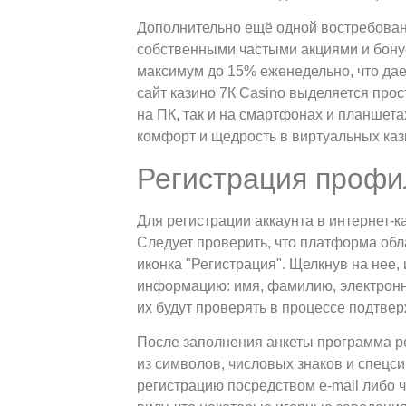
Дополнительно ещё одной востребован
собственными частыми акциями и бону
максимум до 15% еженедельно, что да
сайт казино 7К Casino выделяется прос
на ПК, так и на смартфонах и планшет
комфорт и щедрость в виртуальных каз
Регистрация профи
Для регистрации аккаунта в интернет-
Следует проверить, что платформа обл
иконка "Регистрация". Щелкнув на нее
информацию: имя, фамилию, электронн
их будут проверять в процессе подтвер
После заполнения анкеты программа р
из символов, числовых знаков и спец
регистрацию посредством e-mail либо ч