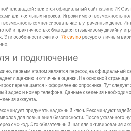
ной площадкой является официальный сайт казино 7К Casi
сами для лояльных игроков. Игроки имеют возможность пол
ет возможность компенсировать часть утраченных денег. 
тотой и практичностью: благодаря отзывчивому дизайну, игр
ах. Эти особенности считают
7k casino
ресурс отличным вари
ино.
ля и подключение
казино, первым этапом является переход на официальный с
адает лицензию и отличные оценки. На основной странице,
, игрок перемещается к оформлению опросника. Тут следует
ый адрес и номер телефона. Данные сведения необходимо 
ждения аккаунта.
екомендует придумать надежный ключ. Рекомендуют задей
символов для повышения безопасности. После указанного 
ерез смс-код. Это обязательный шаг для активирования ак