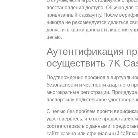
В случае, если игрок столкнулся с про
восстановления доступа. Обычно для э
привязанный к аккаунту. После верифик
никогда не рекомендуется делиться сво
допустить кражи данных и лишения упр
целью.
Аутентификация пр
осуществить 7K Ca
Подтверждение профиля в виртуальном 
безопасности и честности азартного пр
многократные регистрации. Процедура
паспорт или водительское удостоверен
С целью без проблем пройти верифика
удостоверьтесь, что все предоставляе
соответствовать с данными, предоставл
сайте казино или официальный сайт ка