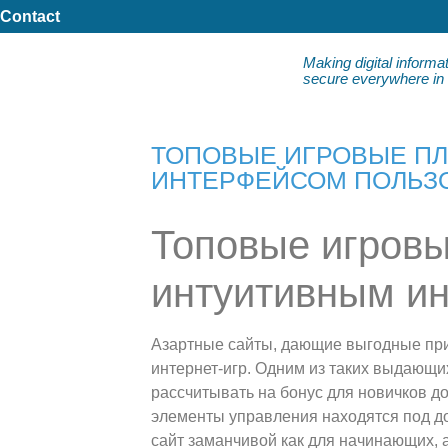
Contact
Making digital informa
secure everywhere in da
ТОПОВЫЕ ИГРОВЫЕ П
ИНТЕРФЕЙСОМ ПОЛЬЗ
Топовые игровы
интуитивным и
Азартные сайты, дающие выгодные при
интернет-игр. Одним из таких выдающи
рассчитывать на бонус для новичков до
элементы управления находятся под до
сайт заманчивой как для начинающих, 