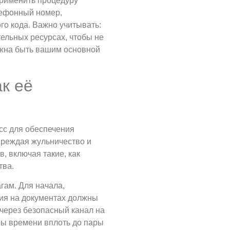
применить процедуру
лефонный номер,
го кода. Важно учитывать:
тельных ресурсах, чтобы не
лжна быть вашим основной
к её
сс для обеспечения
упреждая жульничество и
 включая такие, как
тва.
гам. Для начала,
ния на документах должны
 через безопасный канал на
ры времени вплоть до пары