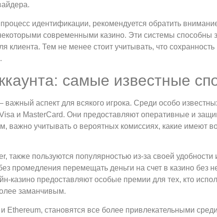
вайдера.
 процесс идентификации, рекомендуется обратить внимани
некоторыми современными казино. Эти системы способны 
я клиента. Тем не менее стоит учитывать, что сохранност
.
ккаунта: самые известные сп
 важный аспект для всякого игрока. Среди особо известн
к Visa и MasterCard. Они предоставляют оперативные и защ
ем, важно учитывать о вероятных комиссиях, какие имеют 
ler, также пользуются популярностью из-за своей удобности
ез промедления перемещать деньги на счет в казино без 
айн-казино предоставляют особые премии для тех, кто испо
более заманчивым.
н и Ethereum, становятся все более привлекательными сред