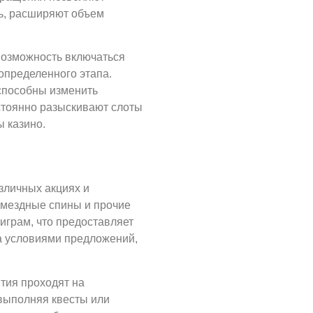
дь, расширяют объем
возможность включаться
определенного этапа.
способны изменить
остоянно разыскивают слоты
 казино.
зличных акциях и
змездные спины и прочие
играм, что предоставляет
за условиями предложений,
тия проходят на
 выполняя квесты или