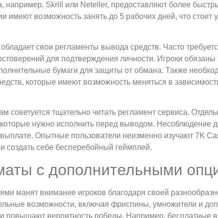
 например, Skrill или Neteller, предоставляют более быстр
ии имеют возможность занять до 5 рабочих дней, что стоит 
 обладает свои регламенты вывода средств. Часто требует
остоверений для подтверждения личности. Игроки обязаны п
ополнительные бумаги для защиты от обмана. Также необх
едств, которые имеют возможность меняться в зависимост
кам советуется тщательно читать регламент сервиса. Отде
, которые нужно исполнить перед выводом. Несоблюдение 
 выплате. Опытные пользователи неизменно изучают 7K Ca
и создать себе бесперебойный геймплей.
маты с дополнительными опц
ми манят внимание игроков благодаря своей разнообразн
льные возможности, включая фриспины, умножители и доп
 и повышают вероятность победы. Например, бесплатные 