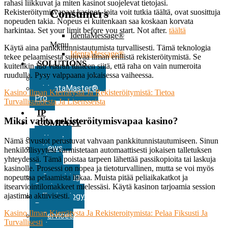
rahasi liikkuvat ja miten kasinot suojelevat tietojasi.
Consumers
Rekisteröitymisvapaat kasinot, joita voit tutkia täältä, ovat suosittuja
nopeuden takia. Nopeus ei kuitenkaan saa koskaan korvata
harkintaa. Set your limit before you start. Not after.
täältä
IdentaMessage®
Menu
Käytä aina pankkitunnistautumista turvallisesti. Tämä teknologia
IdentaMessage®
tekee pelaamisesta sujuvaa ilman erillistä rekisteröitymistä. Se
SOLUTIONS
kuitenkin luo vaaran tunteen siitä, että raha on vain numeroita
ruudulla. Pysy valppaana jokaisessa vaiheessa.
IdentaMaster®
IdentaMaster®
Kasino Ilman Kierrätystä Ja Rekisteröitymistä: Tietoa
Pro
Turvallisuudesta Ja Lisensseista
IP
Miksi valita rekisteröitymisvapaa kasino?
COMPANY
About
Nämä sivustot perustuvat vahvaan pankkitunnistautumiseen. Sinun
News
henkilöllisyytesi varmistetaan automaattisesti jokaisen talletuksen
and
yhteydessä. Tämä poistaa tarpeen lähettää passikopioita tai laskuja
Event
kasinolle. Prosessi on nopea ja tietoturvallinen, mutta se voi myös
Consulting
nopeuttaa pelaamista liikaa. Muista pitää peliaikakatkot ja
Services
itsearviointilomakkeet mielessäsi. Käytä kasinon tarjoamia session
Technology
ajastimia aktiivisesti.
Partners
Kasino Ilman Kierrätysta Ja Rekisteroitymista: Pelaa Fiksusti Ja
Services
Turvallisesti
and