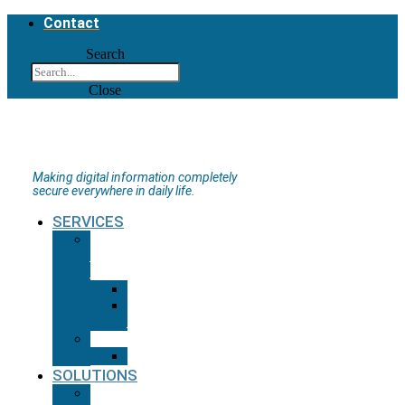
Contact
Search
Close
Making digital information completely
secure everywhere in daily life.
SERVICES
ENTERPRISE
&
GOVERNMENT
IDENTACLOUD®
IDENTAMESSAGE®
PRO
CONSUMERS
IDENTAMESSAGE®
SOLUTIONS
IDENTAMASTER®