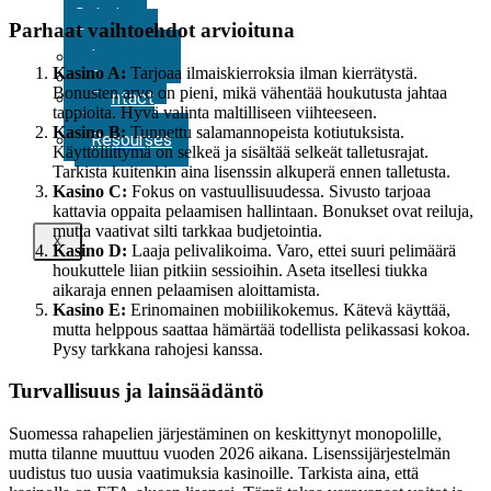
Solutions
Parhaat vaihtoehdot arvioituna
Partners
Investors
Kasino A:
Tarjoaa ilmaiskierroksia ilman kierrätystä.
Careers
Bonusten arvo on pieni, mikä vähentää houkutusta jahtaa
Contact
tappioita. Hyvä valinta maltilliseen viihteeseen.
Us
Kasino B:
Tunnettu salamannopeista kotiutuksista.
Resourses
Käyttöliittymä on selkeä ja sisältää selkeät talletusrajat.
Tarkista kuitenkin aina lisenssin alkuperä ennen talletusta.
Kasino C:
Fokus on vastuullisuudessa. Sivusto tarjoaa
kattavia oppaita pelaamisen hallintaan. Bonukset ovat reiluja,
mutta vaativat silti tarkkaa budjetointia.
X
Kasino D:
Laaja pelivalikoima. Varo, ettei suuri pelimäärä
houkuttele liian pitkiin sessioihin. Aseta itsellesi tiukka
aikaraja ennen pelaamisen aloittamista.
Kasino E:
Erinomainen mobiilikokemus. Kätevä käyttää,
mutta helppous saattaa hämärtää todellista pelikassasi kokoa.
Pysy tarkkana rahojesi kanssa.
Turvallisuus ja lainsäädäntö
Suomessa rahapelien järjestäminen on keskittynyt monopolille,
mutta tilanne muuttuu vuoden 2026 aikana. Lisenssijärjestelmän
uudistus tuo uusia vaatimuksia kasinoille. Tarkista aina, että