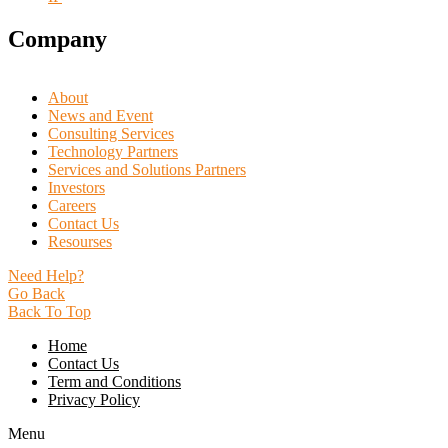
Company
About
News and Event
Consulting Services
Technology Partners
Services and Solutions Partners
Investors
Careers
Contact Us
Resourses
Need Help?
Go Back
Back To Top
Home
Contact Us
Term and Conditions
Privacy Policy
Menu