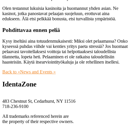
Olen testannut lukuisia kasinoita ja huomannut yhden asian. Ne
kasinot, jotka panostavat pelaajan suojeluun, erottuvat aina
edukseen. Älä etsi pelkkää bonusta, etsi turvallista ympäristöä.
Pohdittavaa ennen peliä
Kysy itseltäsi aina totuudenmukaisesti: Miksi olet pelaamassa? Onko
kyseessä puhdas viihde vai kenties yritys paeta stressiä? Jos huomaat
pelaavasi tavoitellaksesi voittoja tai helpottaaksesi taloudellista
tilannetta, lopeta heti. Pelaaminen ei ole ratkaisu taloudellisiin
haasteisiin. Käytä itsearviointityökaluja ja ole rehellinen itsellesi.
Back to «News and Events »
IdentaZone
483 Chestnut St, Cedarhurst, NY 11516
718-236-9100
All trademarks referenced herein are
the property of their respective owners.