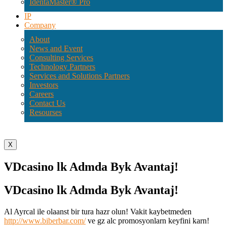
IdentaMaster® Pro
IP
Company
About
News and Event
Consulting Services
Technology Partners
Services and Solutions Partners
Investors
Careers
Contact Us
Resourses
X
VDcasino lk Admda Byk Avantaj!
VDcasino lk Admda Byk Avantaj!
Al Ayrcal ile olaanst bir tura hazr olun! Vakit kaybetmeden
http://www.biberbar.com/
ve gz alc promosyonlarn keyfini karn!