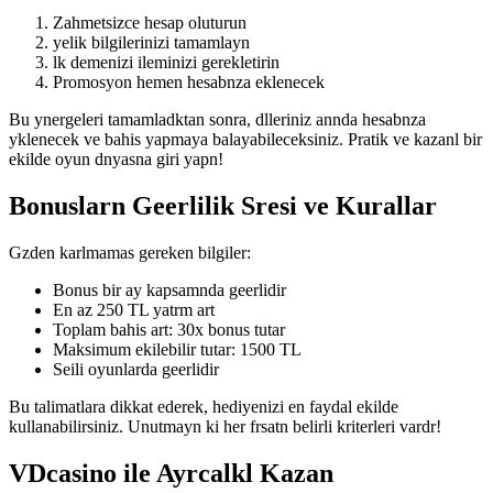
Zahmetsizce hesap oluturun
yelik bilgilerinizi tamamlayn
lk demenizi ileminizi gerekletirin
Promosyon hemen hesabnza eklenecek
Bu ynergeleri tamamladktan sonra, dlleriniz annda hesabnza
yklenecek ve bahis yapmaya balayabileceksiniz. Pratik ve kazanl bir
ekilde oyun dnyasna giri yapn!
Bonuslarn Geerlilik Sresi ve Kurallar
Gzden karlmamas gereken bilgiler:
Bonus bir ay kapsamnda geerlidir
En az 250 TL yatrm art
Toplam bahis art: 30x bonus tutar
Maksimum ekilebilir tutar: 1500 TL
Seili oyunlarda geerlidir
Bu talimatlara dikkat ederek, hediyenizi en faydal ekilde
kullanabilirsiniz. Unutmayn ki her frsatn belirli kriterleri vardr!
VDcasino ile Ayrcalkl Kazan