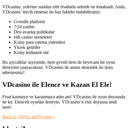
VDcasino, yelerine sunduu eitli frsatlarla sektrde ne kmaktadr. Aada,
VDcasino’ tercih etmeniz iin baz faktrler bulabilirsiniz:
Gvenilir platform
7/24 yardm
Drst avantaj politikalar
eitli casino seenekleri
Kolay para yatrma yntemleri
Yksek getiriler
Kolay kullanml site
Bu ayrcalklar sayesinde, hem gvenli hem de heyecanl bir oyun
deneyimi yaayacaksnz. VDcasino ile ansnz denemek iin doru
adrestesiniz!
VDcasino ile Elence ve Kazan El Ele!
Frsat karmayn ve kazanmaya adm atn! VDcasino ile oyun dnyasnda
ne kn. Elenceli oyunlar deneyin. VDcasino’n esiz dnyasna imdi
tann!
Back to «News and Events »