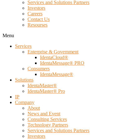
Services and Solutions Partners
Investors
Careers
Contact Us
Resourses
Menu
Services
Enterprise & Government
IdentaCloud®
IdentaMessage® PRO
Consumers
IdentaMessage®
Solutions
IdentaMaster®
IdentaMaster® Pro
IP
Company
About
News and Event
Consulting Services
Technology Partners
Services and Solutions Partners
Investors