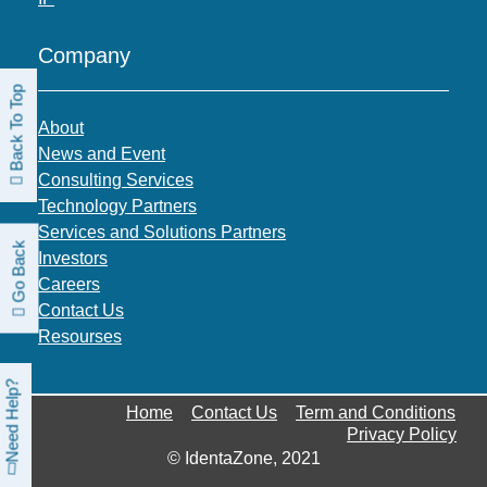
Company
Back To Top
About
News and Event
Consulting Services
Technology Partners
Services and Solutions Partners
Go Back
Investors
Careers
Contact Us
Resourses
Need Help?
Home
Contact Us
Term and Conditions
Privacy Policy
© IdentaZone, 2021