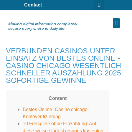
Contact
Making digital information completely
secure everywhere in daily life.
VERBUNDEN CASINOS UNTER
EINSATZ VON BESTES ONLINE -
CASINO CHICAGO WESENTLICH
SCHNELLER AUSZAHLUNG 2025
SOFORTIGE GEWINNE
Content
Bestes Online -Casino chicago:
Kontoverifizierung
10 Freispiele ohne Einzahlung: Auf
diese weise startest respons kostenfrei