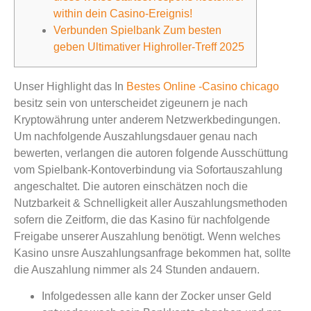
within dein Casino-Ereignis!
Verbunden Spielbank Zum besten
geben Ultimativer Highroller-Treff 2025
Unser Highlight das In
Bestes Online -Casino chicago
besitz sein von unterscheidet zigeunern je nach
Kryptowährung unter anderem Netzwerkbedingungen.
Um nachfolgende Auszahlungsdauer genau nach
bewerten, verlangen die autoren folgende Ausschüttung
vom Spielbank-Kontoverbindung via Sofortauszahlung
angeschaltet.
Die autoren einschätzen noch die
Nutzbarkeit & Schnelligkeit aller Auszahlungsmethoden
sofern die Zeitform, die das Kasino für nachfolgende
Freigabe unserer Auszahlung benötigt. Wenn welches
Kasino unsre Auszahlungsanfrage bekommen hat, sollte
die Auszahlung nimmer als 24 Stunden andauern.
Infolgedessen alle kann der Zocker unser Geld