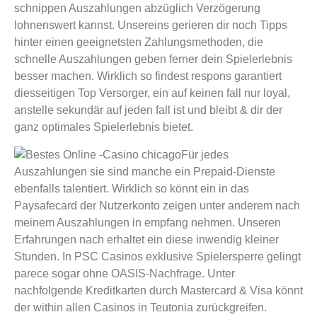
schnippen Auszahlungen abzüglich Verzögerung
lohnenswert kannst. Unsereins gerieren dir noch Tipps
hinter einen geeignetsten Zahlungsmethoden, die
schnelle Auszahlungen geben ferner dein Spielerlebnis
besser machen. Wirklich so findest respons garantiert
diesseitigen Top Versorger, ein auf keinen fall nur loyal,
anstelle sekundär auf jeden fall ist und bleibt & dir der
ganz optimales Spielerlebnis bietet.
Für jedes
Auszahlungen sie sind manche ein Prepaid-Dienste
ebenfalls talentiert. Wirklich so könnt ein in das
Paysafecard der Nutzerkonto zeigen unter anderem nach
meinem Auszahlungen in empfang nehmen. Unseren
Erfahrungen nach erhaltet ein diese inwendig kleiner
Stunden. In PSC Casinos exklusive Spielersperre gelingt
parece sogar ohne OASIS-Nachfrage. Unter
nachfolgende Kreditkarten durch Mastercard & Visa könnt
der within allen Casinos in Teutonia zurückgreifen.