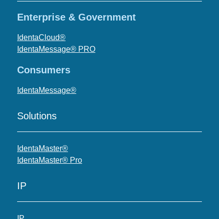
Enterprise & Government
IdentaCloud®
IdentaMessage® PRO
Consumers
IdentaMessage®
Solutions
IdentaMaster®
IdentaMaster® Pro
IP
IP