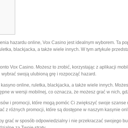
nia hazardu online, Vox Casino jest idealnym wyborem. Ta pop
uletka, blackjacka, a także wiele innych. W tym artykule przeds
to Vox Casino. Możesz to zrobić, korzystając z aplikacji mobil
 wybrać swoją ulubioną grę i rozpocząć hazard.
kasyno online, ruletka, blackjacka, a także wiele innych. Moż
ępne w wersji mobilnej, co oznacza, że możesz grać w nich, gdz
usów i promocji, które mogą pomóc Ci zwiększyć swoje szanse
tać z różnych promocji, które są dostępne w naszym kasynie onl
y grać w sposób odpowiedzialny i nie przekraczać swojego bud
zialne za Twoje straty.