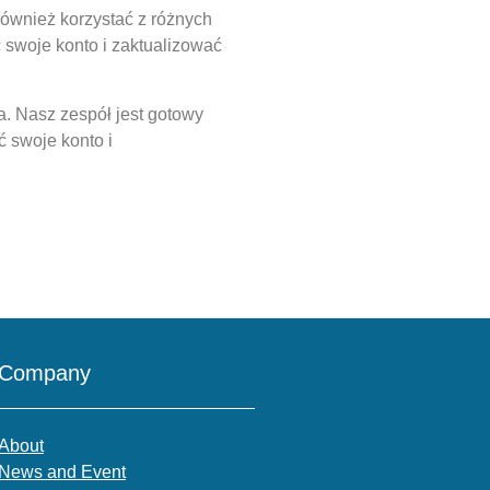
również korzystać z różnych
ć swoje konto i zaktualizować
a. Nasz zespół jest gotowy
 swoje konto i
Company
About
News and Event