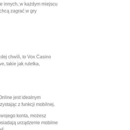
ele innych, w każdym miejscu
 chcą zagrać w gry
dej chwili, to Vox Casino
, takie jak ruletka,
nline jest idealnym
ystając z funkcji mobilnej.
 swojego konta, możesz
posiadają urządzenie mobilne
eś.