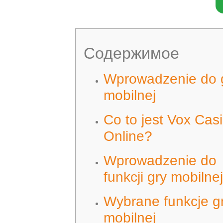
Содержимое
Wprowadzenie do 
mobilnej
Co to jest Vox Cas
Online?
Wprowadzenie do
funkcji gry mobilnej
Wybrane funkcje g
mobilnej