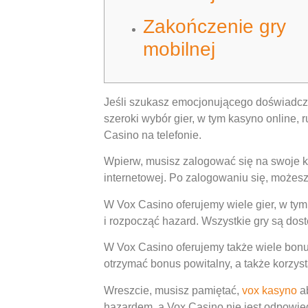
Zakończenie gry
mobilnej
Jeśli szukasz emocjonującego doświadcze
szeroki wybór gier, w tym kasyno online, r
Casino na telefonie.
Wpierw, musisz zalogować się na swoje kon
internetowej. Po zalogowaniu się, możesz
W Vox Casino oferujemy wiele gier, w tym 
i rozpocząć hazard. Wszystkie gry są dost
W Vox Casino oferujemy także wiele bon
otrzymać bonus powitalny, a także korzys
Wreszcie, musisz pamiętać,
vox kasyno
ab
hazardem, a Vox Casino nie jest odpowied