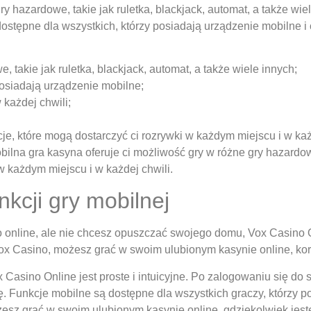
ry hazardowe, takie jak ruletka, blackjack, automat, a także wi
 dostępne dla wszystkich, którzy posiadają urządzenie mobilne i
 takie jak ruletka, blackjack, automat, a także wiele innych;
posiadają urządzenie mobilne;
każdej chwili;
je, które mogą dostarczyć ci rozrywki w każdym miejscu i w każ
ilna gra kasyna oferuje ci możliwość gry w różne gry hazardowe
 w każdym miejscu i w każdej chwili.
kcji gry mobilnej
o online, ale nie chcesz opuszczać swojego domu, Vox Casino O
ox Casino, możesz grać w swoim ulubionym kasynie online, korz
 Casino Online jest proste i intuicyjne. Po zalogowaniu się do
ę. Funkcje mobilne są dostępne dla wszystkich graczy, którzy 
żesz grać w swoim ulubionym kasynie online, gdziekolwiek jest