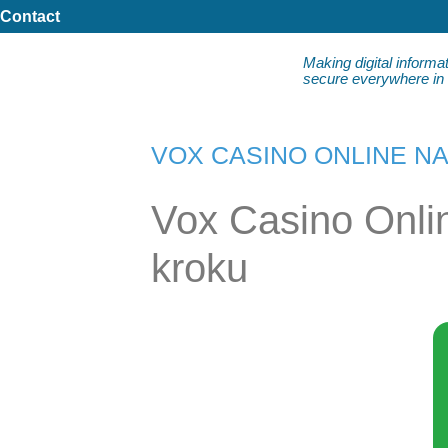
Contact
Making digital informa
secure everywhere in da
VOX CASINO ONLINE NA
Vox Casino Onlin
kroku