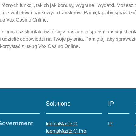
różnych funkcji, takich jak bonusy, wygrane i wydatki. Możesz 
ych, e-walletów i bankowych transferów. Pamiętaj, aby sprawdzi
ług Vox Casino Online.
lem, możesz skontaktować się z naszym zespołem obsługi klient
udzielić odpowiedzi na Twoje pytania. Pamiętaj, aby sprawdzić
korzystać z usług Vox Casino Online.
Solutions
IP
 Government
IdentaMaster®
IP
IdentaMaster® Pro