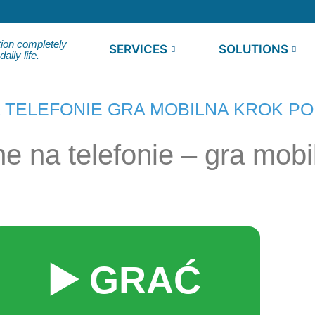
tion completely
SERVICES
SOLUTIONS
ily life.
 TELEFONIE GRA MOBILNA KROK PO
e na telefonie – gra mobi
▶️ GRAĆ