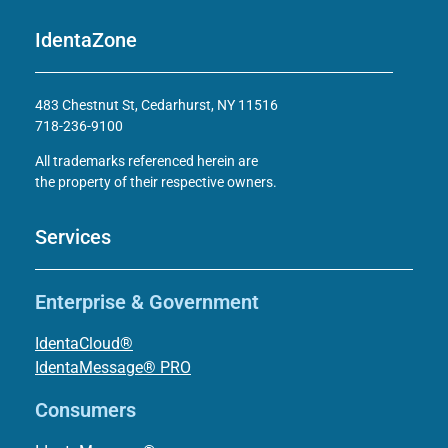
IdentaZone
483 Chestnut St, Cedarhurst, NY 11516
718-236-9100
All trademarks referenced herein are
the property of their respective owners.
Services
Enterprise & Government
IdentaCloud®
IdentaMessage® PRO
Consumers