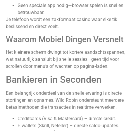
Geen speciale app nodig—browser spelen is snel en
betrouwbaar.
Je telefoon wordt een zakformaat casino waar elke tik
beslissend en direct voelt.
Waarom Mobiel Dingen Versnelt
Het kleinere scherm dwingt tot kortere aandachtsspannen,
wat natuurlijk aansluit bij snelle sessies—geen tijd voor
scrollen door menu’s of wachten op pagina‑laden.
Bankieren in Seconden
Een belangrijk onderdeel van de snelle ervaring is directe
stortingen en opnames. Wild Robin ondersteunt meerdere
betaalmethoden die transacties in realtime verwerken.
Creditcards (Visa & Mastercard) – directe credit.
E‑wallets (Skrill, Neteller) – directe saldo-updates.