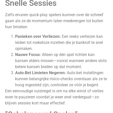
Snelle Sessies
Zelfs ervaren quick‑play spelers kunnen over de schreef
gaan als ze de momentum laten meebrengen tot buiten
hun limieten:
Panieken over Verliezen:
Een reeks verliezen kan
leiden tot roekeloze inzetten die je bankroll te snel
opmaken.
Nauwe Focus:
Alleen op één spel richten kan
kansen elders missen—vooral wanneer andere slots
betere kansen bieden op dat moment.
Auto‑Bet Limieten Negeren:
Auto‑bet instellingen
kunnen belangrijke risico‑checks overslaan als ze te
hoog ingesteld zijn; controleer ze vóór je begint.
Een eenvoudige vuistregel is om na elke winst of verlies
even te pauzeren voordat je weer snel verdergaat—zo
blijven sessies kort maar effectief.