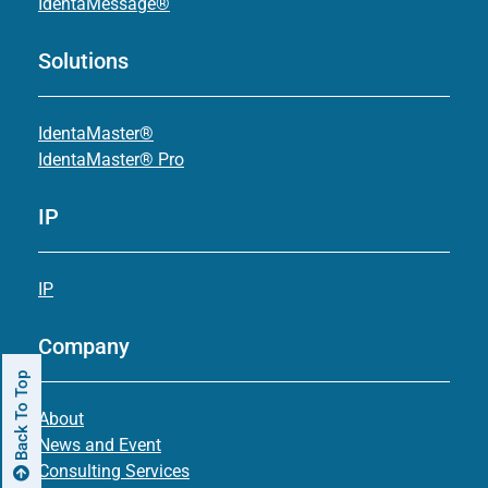
IdentaMessage®
Solutions
IdentaMaster®
IdentaMaster® Pro
IP
IP
Company
Back To Top
About
News and Event
Consulting Services