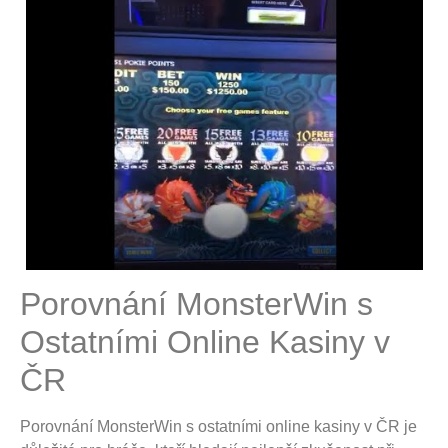
Porovnání MonsterWin s
Ostatními Online Kasiny v
ČR
Porovnání MonsterWin s ostatními online kasiny v ČR je