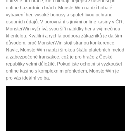
důležité pro hráče, kteří hledají nejlepší zkušenost při
online hazardních hrách. MonsterWin nabízí bohaté
vybavení her, vysoké bonusy a spolehlivou ochranu
osobních údajů. V porovnání s jinými online kasiny v ČR,
MonsterWin vyčnívá svou šíří nabídky her a výjimečnou
klientelou. Kvalitní a rychlá podpora zákazníků je dalším
důvodem, proč MonsterWin stojí stranou konkurence.
Navíc, MonsterWin nabízí širokou škálu platebních metod
a zabezpečené transakce, což je pro hráče z České
republiky velmi důležité. Pokud jste ochotni si vyzkoušet
online kasino s komplexním přehledem, MonsterWin je
pro vás ideální volba.