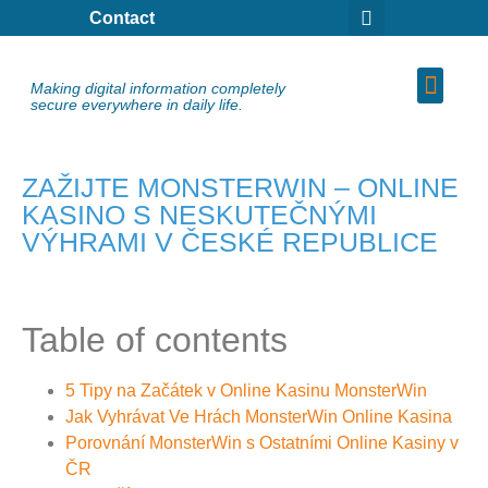
Contact
Making digital information completely
secure everywhere in daily life.
ZAŽIJTE MONSTERWIN – ONLINE
KASINO S NESKUTEČNÝMI
VÝHRAMI V ČESKÉ REPUBLICE
Table of contents
5 Tipy na Začátek v Online Kasinu MonsterWin
Jak Vyhrávat Ve Hrách MonsterWin Online Kasina
Porovnání MonsterWin s Ostatními Online Kasiny v
ČR