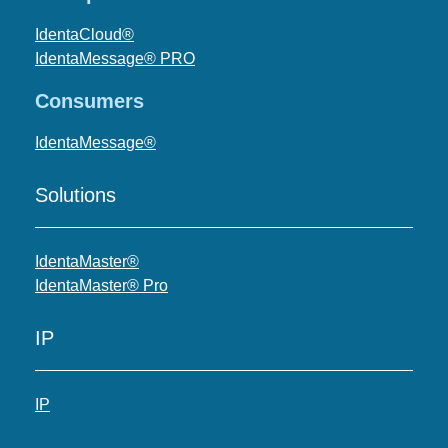
IdentaCloud®
IdentaMessage® PRO
Consumers
IdentaMessage®
Solutions
IdentaMaster®
IdentaMaster® Pro
IP
IP